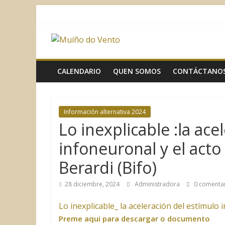
Saltar
al
contenido
Muíño
do
CALENDARIO
QUEN SOMOS
CONTÁCTANO
Vento
Información alternativa 2024
Asociación
Lo inexplicable :la ace
Sociocultural
infoneuronal y el acto
Berardi (Bifo)
28 diciembre, 2024
Administradora
0 comenta
Lo inexplicable_ la aceleración del estímulo 
Preme aqui para descargar o documento