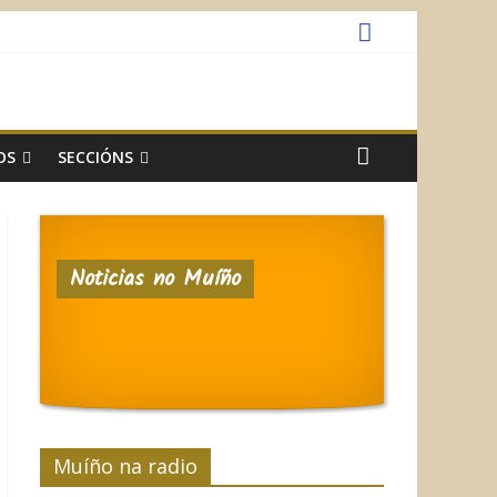
OS
SECCIÓNS
Noticias no Muíño
Muíño na radio