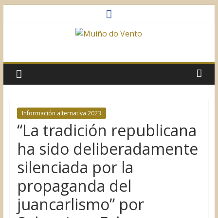
Saltar
al
contenido
Muíño
do
Vento
Información alternativa 2023
“La tradición republicana
Asociación
Sociocultural
ha sido deliberadamente
silenciada por la
propaganda del
juancarlismo” por