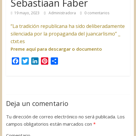
Sebastiaan Faber
19 mayo, 2023
Administradora
0 comentarios
“La tradición republicana ha sido deliberadamente
silenciada por la propaganda del juancarlismo” _
ctxt.es
Preme aquí para descargar o documento
F
T
L
P
C
a
w
i
i
o
c
i
n
n
m
e
t
k
t
p
b
t
e
e
a
o
e
d
r
r
Deja un comentario
o
r
I
e
t
k
n
s
i
Tu dirección de correo electrónico no será publicada.
Los
t
r
campos obligatorios están marcados con
*
Comentario