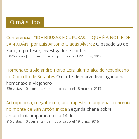
O máis lido
Conferencia “IDE BRUXAS E CURUXAS….. QUE É A NOITE DE
SAN XOÁN” por Luís Antonio Giadás Álvarez
O pasado 20 de
Xuño, o profesor, investigador e confere...
1.075 vistas
|
0 comentarios
|
publicado el 22 junio, 2017
Homenaxe a Alejandro Porto Leis: último alcalde republicano
do Concello de Serantes
O día 17 de marzo tivo lugar unha
homenaxe a Alejandro...
830 vistas
|
0 comentarios
|
publicado el 18 marzo, 2017
Antropoloxía, megalitismo, arte rupestre e arqueoastronomía
no monte de San Antón-Irixoa
Segunda charla sobre
arqueoloxía impartida o día 14 de...
815 vistas
|
0 comentarios
|
publicado el 19 junio, 2016