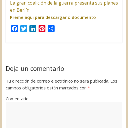
La gran coalición de la guerra presenta sus planes
en Berlín
Preme aquí para descargar o documento
F
T
L
P
C
a
w
i
i
o
c
i
n
n
m
e
t
k
t
p
b
t
e
e
a
o
e
d
r
r
Deja un comentario
o
r
I
e
t
k
n
s
i
Tu dirección de correo electrónico no será publicada.
Los
t
r
campos obligatorios están marcados con
*
Comentario