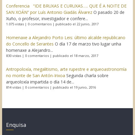
Conferencia “IDE BRUXAS E CURUXAS….. QUE É A NOITE DE
SAN XOÁN” por Luís Antonio Giadás Álvarez
O pasado 20 de
Xuño, o profesor, investigador e confere...
1.075 vistas
|
0 comentarios
|
publicado el 22 junio, 2017
Homenaxe a Alejandro Porto Leis: último alcalde republicano
do Concello de Serantes
O día 17 de marzo tivo lugar unha
homenaxe a Alejandro...
830 vistas
|
0 comentarios
|
publicado el 18 marzo, 2017
Antropoloxía, megalitismo, arte rupestre e arqueoastronomía
no monte de San Antón-Irixoa
Segunda charla sobre
arqueoloxía impartida o día 14 de...
814 vistas
|
0 comentarios
|
publicado el 19 junio, 2016
Enquisa