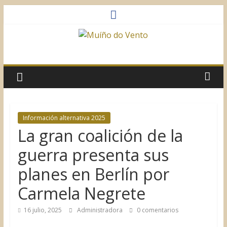
Saltar
al
contenido
Muíño
do
Vento
Información alternativa 2025
La gran coalición de la
Asociación
Sociocultural
guerra presenta sus
planes en Berlín por
Carmela Negrete
16 julio, 2025
Administradora
0 comentarios