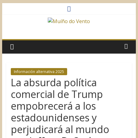
Saltar
al
contenido
Muíño
do
Vento
Información alternativa 2025
La absurda política
Asociación
Sociocultural
comercial de Trump
empobrecerá a los
estadounidenses y
perjudicará al mundo