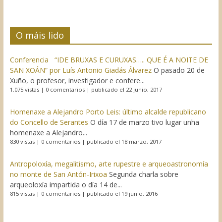
O máis lido
Conferencia “IDE BRUXAS E CURUXAS….. QUE É A NOITE DE
SAN XOÁN” por Luís Antonio Giadás Álvarez
O pasado 20 de
Xuño, o profesor, investigador e confere...
1.075 vistas
|
0 comentarios
|
publicado el 22 junio, 2017
Homenaxe a Alejandro Porto Leis: último alcalde republicano
do Concello de Serantes
O día 17 de marzo tivo lugar unha
homenaxe a Alejandro...
830 vistas
|
0 comentarios
|
publicado el 18 marzo, 2017
Antropoloxía, megalitismo, arte rupestre e arqueoastronomía
no monte de San Antón-Irixoa
Segunda charla sobre
arqueoloxía impartida o día 14 de...
815 vistas
|
0 comentarios
|
publicado el 19 junio, 2016