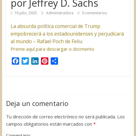
por Jeffrey D. Sachs
16 julio, 2025
Administradora
0 comentarios
La absurda política comercial de Trump
empobrecerá a los estadounidenses y perjudicará
al mundo – Rafael Poch de Feliu
Preme aquí para descargar o docmento
F
T
L
P
C
a
w
i
i
o
c
i
n
n
m
e
t
k
t
p
b
t
e
e
a
o
e
d
r
r
Deja un comentario
o
r
I
e
t
k
n
s
i
Tu dirección de correo electrónico no será publicada.
Los
t
r
campos obligatorios están marcados con
*
Comentario