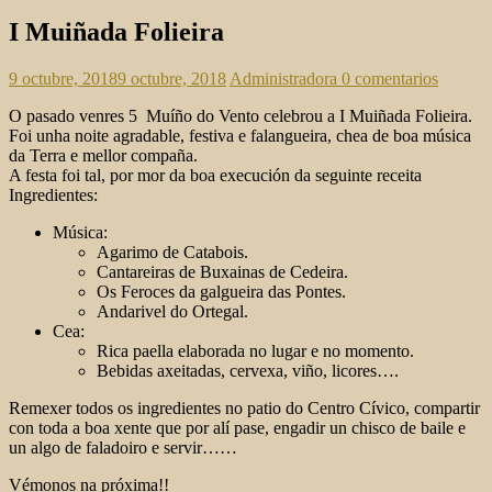
I Muiñada Folieira
9 octubre, 2018
9 octubre, 2018
Administradora
0 comentarios
O pasado venres 5 Muíño do Vento celebrou a I Muiñada Folieira.
Foi unha noite agradable, festiva e falangueira, chea de boa música
da Terra e mellor compaña.
A festa foi tal, por mor da boa execución da seguinte receita
Ingredientes:
Música:
Agarimo de Catabois.
Cantareiras de Buxainas de Cedeira.
Os Feroces da galgueira das Pontes.
Andarivel do Ortegal.
Cea:
Rica paella elaborada no lugar e no momento.
Bebidas axeitadas, cervexa, viño, licores….
Remexer todos os ingredientes no patio do Centro Cívico, compartir
con toda a boa xente que por alí pase, engadir un chisco de baile e
un algo de faladoiro e servir……
Vémonos na próxima!!