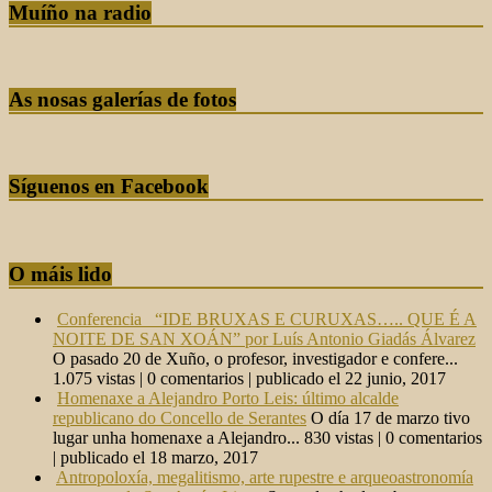
Muíño na radio
As nosas galerías de fotos
Síguenos en Facebook
O máis lido
Conferencia “IDE BRUXAS E CURUXAS….. QUE É A
NOITE DE SAN XOÁN” por Luís Antonio Giadás Álvarez
O pasado 20 de Xuño, o profesor, investigador e confere...
1.075 vistas
|
0 comentarios
|
publicado el 22 junio, 2017
Homenaxe a Alejandro Porto Leis: último alcalde
republicano do Concello de Serantes
O día 17 de marzo tivo
lugar unha homenaxe a Alejandro...
830 vistas
|
0 comentarios
|
publicado el 18 marzo, 2017
Antropoloxía, megalitismo, arte rupestre e arqueoastronomía