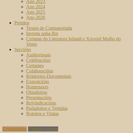
Ano 2023
Ano 2024
Ano 2025
Ano 2026
Premios
Textos de Contraportada
Inventa unha flor
Certame do Literatura Infantil e Xuvenil Muíño do
Vento
Seccións
Audiovisuais
Celebracións
Certames
Colaboracións
Relatorios-Documentais
Exposicións
Homenaxes
Obradoiros
Presentacións
Reivindicacións
Parladoiros e Tertulias
Roteiros e Visitas
Celebracións
Últimos eventos