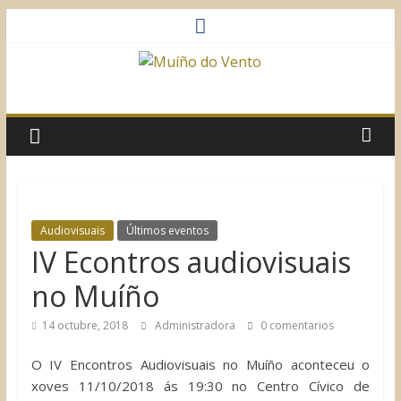
Saltar
al
contenido
Muíño
do
Vento
Asociación
Audiovisuais
Últimos eventos
Sociocultural
IV Econtros audiovisuais
no Muíño
14 octubre, 2018
Administradora
0 comentarios
O IV Encontros Audiovisuais no Muíño aconteceu o
xoves 11/10/2018 ás 19:30 no Centro Cívico de