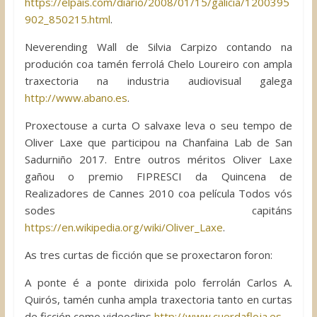
https://elpais.com/diario/2008/01/15/galicia/1200395
902_850215.html
.
Neverending Wall de Silvia Carpizo contando na
produción coa tamén ferrolá Chelo Loureiro con ampla
traxectoria na industria audiovisual galega
http://www.abano.es
.
Proxectouse a curta O salvaxe leva o seu tempo de
Oliver Laxe que participou na Chanfaina Lab de San
Sadurniño 2017. Entre outros méritos Oliver Laxe
gañou o premio FIPRESCI da Quincena de
Realizadores de Cannes 2010 coa película Todos vós
sodes capitáns
https://en.wikipedia.org/wiki/Oliver_Laxe
.
As tres curtas de ficción que se proxectaron foron:
A ponte é a ponte dirixida polo ferrolán Carlos A.
Quirós, tamén cunha ampla traxectoria tanto en curtas
de ficción como videoclips
http://www.cuerdafloja.es
.