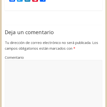
a
w
i
i
o
c
i
n
n
m
e
t
k
t
p
b
t
e
e
a
o
e
d
r
r
Deja un comentario
o
r
I
e
t
k
n
s
i
Tu dirección de correo electrónico no será publicada.
Los
t
r
campos obligatorios están marcados con
*
Comentario