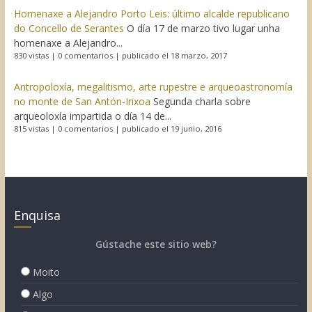
Homenaxe a Alejandro Porto Leis: último alcalde republicano
do Concello de Serantes
O día 17 de marzo tivo lugar unha
homenaxe a Alejandro...
830 vistas
|
0 comentarios
|
publicado el 18 marzo, 2017
Antropoloxía, megalitismo, arte rupestre e arqueoastronomía
no monte de San Antón-Irixoa
Segunda charla sobre
arqueoloxía impartida o día 14 de...
815 vistas
|
0 comentarios
|
publicado el 19 junio, 2016
Enquisa
Gústache este sitio web?
Moito
Algo