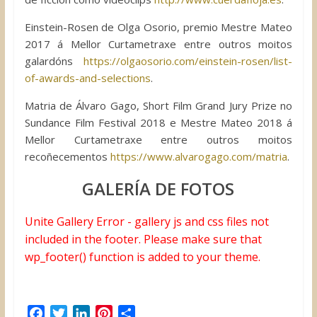
Einstein-Rosen de Olga Osorio, premio Mestre Mateo
2017 á Mellor Curtametraxe entre outros moitos
galardóns
https://olgaosorio.com/einstein-rosen/list-
of-awards-and-selections
.
Matria de Álvaro Gago, Short Film Grand Jury Prize no
Sundance Film Festival 2018 e Mestre Mateo 2018 á
Mellor Curtametraxe entre outros moitos
recoñecementos
https://www.alvarogago.com/matria
.
GALERÍA DE FOTOS
Unite Gallery Error - gallery js and css files not
included in the footer. Please make sure that
wp_footer() function is added to your theme.
F
T
L
P
C