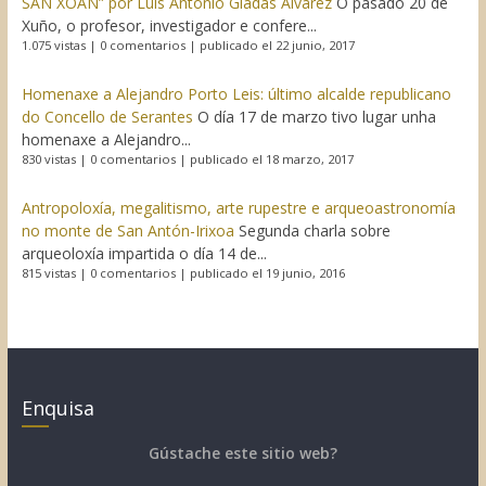
SAN XOÁN” por Luís Antonio Giadás Álvarez
O pasado 20 de
Xuño, o profesor, investigador e confere...
1.075 vistas
|
0 comentarios
|
publicado el 22 junio, 2017
Homenaxe a Alejandro Porto Leis: último alcalde republicano
do Concello de Serantes
O día 17 de marzo tivo lugar unha
homenaxe a Alejandro...
830 vistas
|
0 comentarios
|
publicado el 18 marzo, 2017
Antropoloxía, megalitismo, arte rupestre e arqueoastronomía
no monte de San Antón-Irixoa
Segunda charla sobre
arqueoloxía impartida o día 14 de...
815 vistas
|
0 comentarios
|
publicado el 19 junio, 2016
Enquisa
Gústache este sitio web?