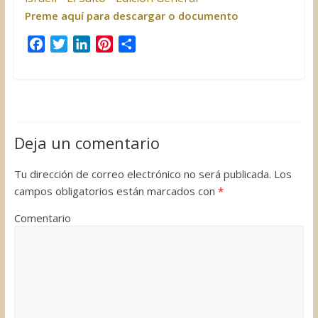
Preme aquí para descargar o documento
F
T
L
P
C
a
w
i
i
o
c
i
n
n
m
e
t
k
t
p
b
t
e
e
a
o
e
d
r
r
Deja un comentario
o
r
I
e
t
k
n
s
i
Tu dirección de correo electrónico no será publicada.
Los
t
r
campos obligatorios están marcados con
*
Comentario