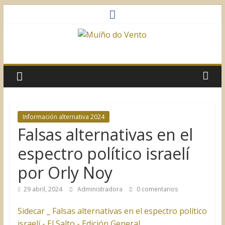
Saltar
al
contenido
Muíño
do
Vento
Información alternativa 2024
Falsas alternativas en el
Asociación
Sociocultural
espectro político israelí
por Orly Noy
29 abril, 2024
Administradora
0 comentarios
Sidecar _ Falsas alternativas en el espectro político
israelí - El Salto - Edición General