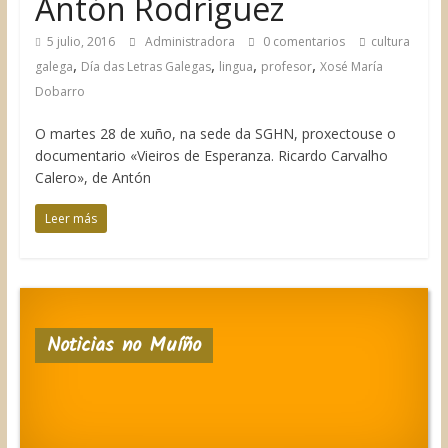
Antón Rodríguez
5 julio, 2016
Administradora
0 comentarios
cultura
,
,
,
,
galega
Día das Letras Galegas
lingua
profesor
Xosé María
Dobarro
O martes 28 de xuño, na sede da SGHN, proxectouse o
documentario «Vieiros de Esperanza. Ricardo Carvalho
Calero», de Antón
Leer más
Noticias no Muíño