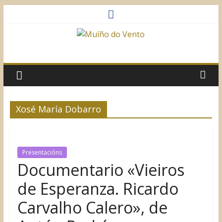
Saltar
al
contenido
Muíño
do
Vento
Xosé María Dobarro
Asociación
Sociocultural
Presentacións
Documentario «Vieiros
de Esperanza. Ricardo
Carvalho Calero», de