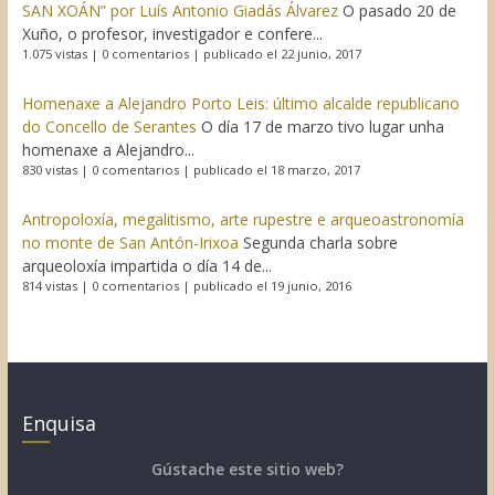
SAN XOÁN” por Luís Antonio Giadás Álvarez
O pasado 20 de
Xuño, o profesor, investigador e confere...
1.075 vistas
|
0 comentarios
|
publicado el 22 junio, 2017
Homenaxe a Alejandro Porto Leis: último alcalde republicano
do Concello de Serantes
O día 17 de marzo tivo lugar unha
homenaxe a Alejandro...
830 vistas
|
0 comentarios
|
publicado el 18 marzo, 2017
Antropoloxía, megalitismo, arte rupestre e arqueoastronomía
no monte de San Antón-Irixoa
Segunda charla sobre
arqueoloxía impartida o día 14 de...
814 vistas
|
0 comentarios
|
publicado el 19 junio, 2016
Enquisa
Gústache este sitio web?