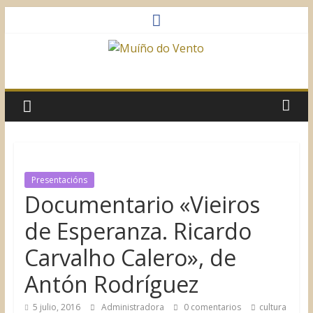
Saltar
al
contenido
Muíño
do
Vento
Asociación
Presentacións
Sociocultural
Documentario «Vieiros
de Esperanza. Ricardo
Carvalho Calero», de
Antón Rodríguez
5 julio, 2016
Administradora
0 comentarios
cultura