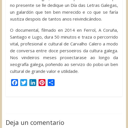
no presente se lle dedique un Día das Letras Galegas,
un galardón que ten ben merecido e co que se faría
xustiza despois de tantos anos reivindicándoo.
O documental, filmado en 2014 en Ferrol, A Coruña,
Santiago e Lugo, dura 50 minutos e traza o percorrido
vital, profesional e cultural de Carvalho Calero a modo
de conversa entre doce persoeiros da cultura galega.
Nos vindeiros meses proxectarase ao longo da
xeografía galega, poñendo ao servizo do pobo un ben
cultural de grande valor e utilidade.
F
T
L
P
C
a
w
i
i
o
c
i
n
n
m
e
t
k
t
p
b
t
e
e
a
o
e
d
r
r
Deja un comentario
o
r
I
e
t