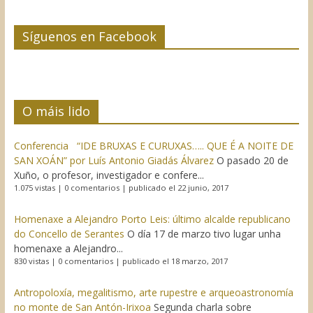
Síguenos en Facebook
O máis lido
Conferencia “IDE BRUXAS E CURUXAS….. QUE É A NOITE DE
SAN XOÁN” por Luís Antonio Giadás Álvarez
O pasado 20 de
Xuño, o profesor, investigador e confere...
1.075 vistas
|
0 comentarios
|
publicado el 22 junio, 2017
Homenaxe a Alejandro Porto Leis: último alcalde republicano
do Concello de Serantes
O día 17 de marzo tivo lugar unha
homenaxe a Alejandro...
830 vistas
|
0 comentarios
|
publicado el 18 marzo, 2017
Antropoloxía, megalitismo, arte rupestre e arqueoastronomía
no monte de San Antón-Irixoa
Segunda charla sobre