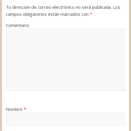
k
n
s
i
Tu dirección de correo electrónico no será publicada.
Los
t
r
campos obligatorios están marcados con
*
Comentario
Nombre
*