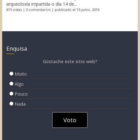
arqueoloxía impartida o día 14 de...
815 vistas
|
0 comentarios
|
publicado el 19 junio, 2016
Enquisa
Gústache este sitio web?
Moito
Algo
Pouco
Nada