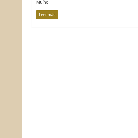
Muíño
Leer más