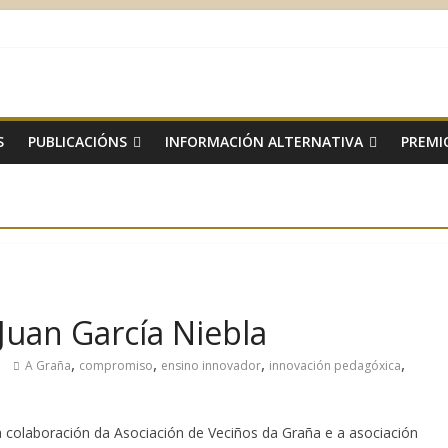
S
PUBLICACIÓNS
INFORMACIÓN ALTERNATIVA
PREMI
uan García Niebla
,
,
,
,
A Graña
compromiso
ensino innovador
innovación pedagóxica
 colaboración da Asociación de Veciños da Graña e a asociación