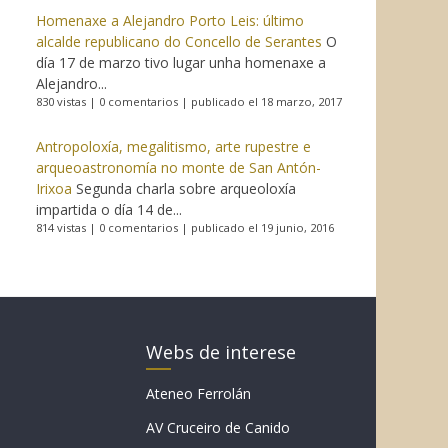
Homenaxe a Alejandro Porto Leis: último
alcalde republicano do Concello de Serantes
O
día 17 de marzo tivo lugar unha homenaxe a
Alejandro...
830 vistas
|
0 comentarios
|
publicado el 18 marzo, 2017
Antropoloxía, megalitismo, arte rupestre e
arqueoastronomía no monte de San Antón-
Irixoa
Segunda charla sobre arqueoloxía
impartida o día 14 de...
814 vistas
|
0 comentarios
|
publicado el 19 junio, 2016
Webs de interese
Ateneo Ferrolán
AV Cruceiro de Canido