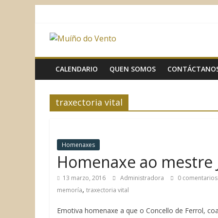
Saltar
al
contenido
Muíño
do
CALENDARIO
QUEN SOMOS
CONTÁCTANO
Vento
traxectoria vital
Asociación
Sociocultural
Homenaxes
Homenaxe ao mestre J
13 marzo, 2016
Administradora
0 comentarios
,
memoría
traxectoria vital
Emotiva homenaxe a que o Concello de Ferrol, coa