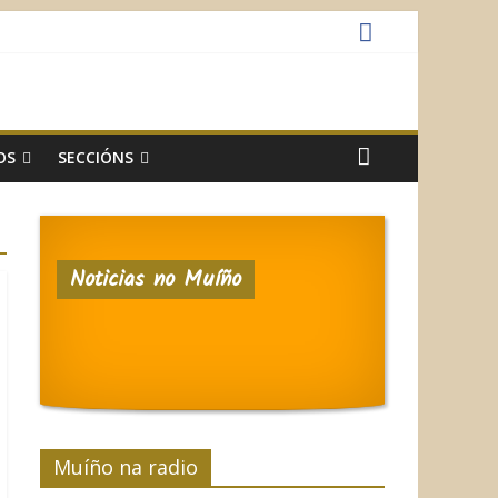
OS
SECCIÓNS
Noticias no Muíño
Muíño na radio