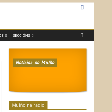
OS
SECCIÓNS
Noticias no Muíño
Muíño na radio