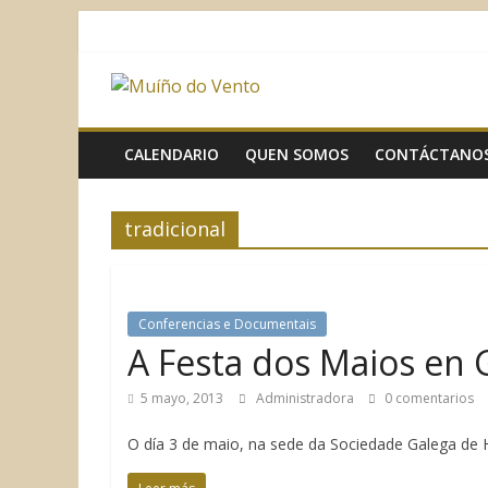
Saltar
al
contenido
Muíño
do
CALENDARIO
QUEN SOMOS
CONTÁCTANO
Vento
tradicional
Asociación
Sociocultural
Conferencias e Documentais
A Festa dos Maios en G
5 mayo, 2013
Administradora
0 comentarios
O día 3 de maio, na sede da Sociedade Galega de H