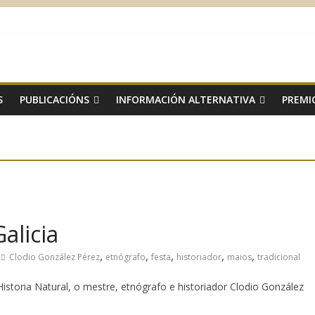
S
PUBLICACIÓNS
INFORMACIÓN ALTERNATIVA
PREMI
alicia
,
,
,
,
,
Clodio González Pérez
etnógrafo
festa
historiador
maios
tradicional
istoria Natural, o mestre, etnógrafo e historiador Clodio González