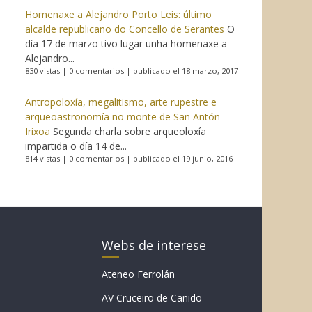
Homenaxe a Alejandro Porto Leis: último
alcalde republicano do Concello de Serantes
O
día 17 de marzo tivo lugar unha homenaxe a
Alejandro...
830 vistas
|
0 comentarios
|
publicado el 18 marzo, 2017
Antropoloxía, megalitismo, arte rupestre e
arqueoastronomía no monte de San Antón-
Irixoa
Segunda charla sobre arqueoloxía
impartida o día 14 de...
814 vistas
|
0 comentarios
|
publicado el 19 junio, 2016
Webs de interese
Ateneo Ferrolán
AV Cruceiro de Canido