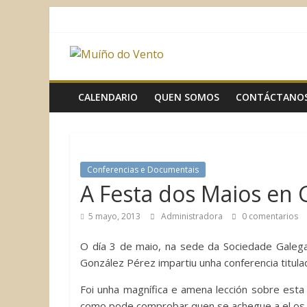
Saltar
al
contenido
Muíño
do
CALENDARIO
QUEN SOMOS
CONTÁCTANO
Vento
Asociación
Conferencias e Documentais
Sociocultural
A Festa dos Maios en G
5 mayo, 2013
Administradora
0 comentarios
O día 3 de maio, na sede da Sociedade Galega 
González Pérez impartiu unha conferencia titulad
Foi unha magnífica e amena lección sobre esta
como pode comprobar quen se achegue a el os p