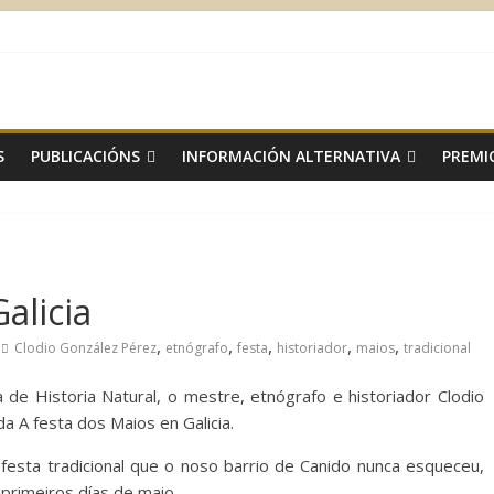
S
PUBLICACIÓNS
INFORMACIÓN ALTERNATIVA
PREMI
alicia
,
,
,
,
,
Clodio González Pérez
etnógrafo
festa
historiador
maios
tradicional
de Historia Natural, o mestre, etnógrafo e historiador Clodio
a A festa dos Maios en Galicia.
 festa tradicional que o noso barrio de Canido nunca esqueceu,
rimeiros días de maio.