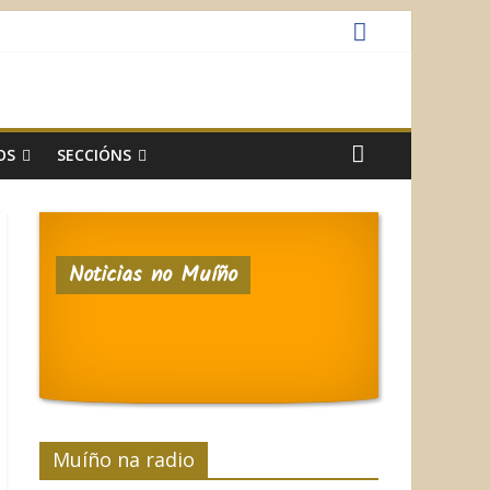
OS
SECCIÓNS
Noticias no Muíño
Muíño na radio