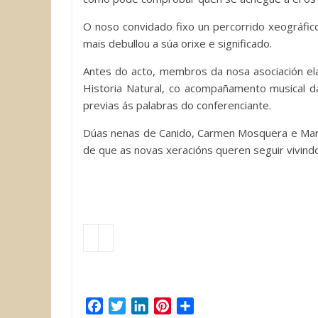
O noso convidado fixo un percorrido xeográfico
mais debullou a súa orixe e significado.
Antes do acto, membros da nosa asociación el
Historia Natural, co acompañamento musical 
previas ás palabras do conferenciante.
Dúas nenas de Canido, Carmen Mosquera e Mar
de que as novas xeracións queren seguir vivindo
F
T
L
P
C