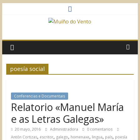
Saltar
al
contenido
Muíño
do
Vento
poesía social
Asociación
Sociocultural
Conferencias e Documentais
Relatorio «Manuel María
e as Letras Galegas»
20 mayo, 2016
Administradora
0 comentarios
,
,
,
,
,
,
Antón Cortizas
escritor
galego
homenaxe
lingua
país
poesía