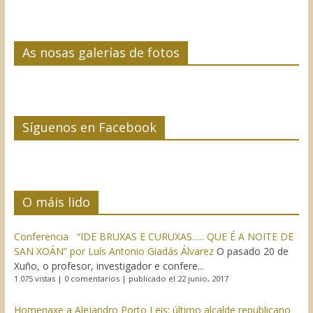
As nosas galerías de fotos
Síguenos en Facebook
O máis lido
Conferencia “IDE BRUXAS E CURUXAS….. QUE É A NOITE DE
SAN XOÁN” por Luís Antonio Giadás Álvarez
O pasado 20 de
Xuño, o profesor, investigador e confere...
1.075 vistas
|
0 comentarios
|
publicado el 22 junio, 2017
Homenaxe a Alejandro Porto Leis: último alcalde republicano