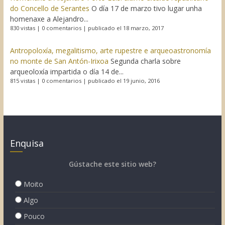
do Concello de Serantes
O día 17 de marzo tivo lugar unha
homenaxe a Alejandro...
830 vistas
|
0 comentarios
|
publicado el 18 marzo, 2017
Antropoloxía, megalitismo, arte rupestre e arqueoastronomía
no monte de San Antón-Irixoa
Segunda charla sobre
arqueoloxía impartida o día 14 de...
815 vistas
|
0 comentarios
|
publicado el 19 junio, 2016
Enquisa
Gústache este sitio web?
Moito
Algo
Pouco