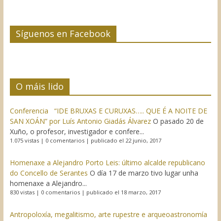
Síguenos en Facebook
O máis lido
Conferencia “IDE BRUXAS E CURUXAS….. QUE É A NOITE DE
SAN XOÁN” por Luís Antonio Giadás Álvarez
O pasado 20 de
Xuño, o profesor, investigador e confere...
1.075 vistas
|
0 comentarios
|
publicado el 22 junio, 2017
Homenaxe a Alejandro Porto Leis: último alcalde republicano
do Concello de Serantes
O día 17 de marzo tivo lugar unha
homenaxe a Alejandro...
830 vistas
|
0 comentarios
|
publicado el 18 marzo, 2017
Antropoloxía, megalitismo, arte rupestre e arqueoastronomía