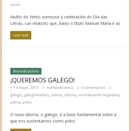
social
Muíño do Vento sumouse á celebración do Día das
Letras, cun relatorio que, baixo o título Manuel María e as
Leer más
Reivindicacións
¡QUEREMOS GALEGO!
14 mayo, 2013
Administradora
0 comentarios
,
,
,
,
,
galego
galegofalantes
Galicia
idioma
normalización lingüistica
,
patria
pobo
O noso idioma, o galego, é a base fundamental sobre a
que nos sustentamos como pobo.