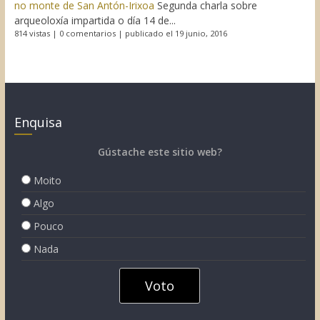
no monte de San Antón-Irixoa
Segunda charla sobre
arqueoloxía impartida o día 14 de...
814 vistas
|
0 comentarios
|
publicado el 19 junio, 2016
Enquisa
Gústache este sitio web?
Moito
Algo
Pouco
Nada