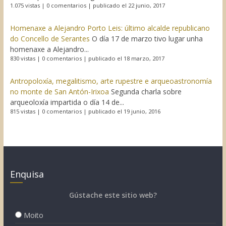
1.075 vistas
|
0 comentarios
|
publicado el 22 junio, 2017
Homenaxe a Alejandro Porto Leis: último alcalde republicano
do Concello de Serantes
O día 17 de marzo tivo lugar unha
homenaxe a Alejandro...
830 vistas
|
0 comentarios
|
publicado el 18 marzo, 2017
Antropoloxía, megalitismo, arte rupestre e arqueoastronomía
no monte de San Antón-Irixoa
Segunda charla sobre
arqueoloxía impartida o día 14 de...
815 vistas
|
0 comentarios
|
publicado el 19 junio, 2016
Enquisa
Gústache este sitio web?
Moito