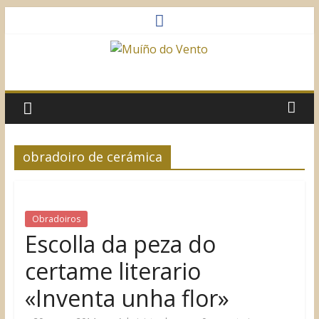
Saltar
al
contenido
Muíño
do
Vento
obradoiro de cerámica
Asociación
Sociocultural
Obradoiros
Escolla da peza do
certame literario
«Inventa unha flor»