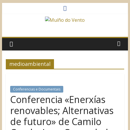
Saltar
al
contenido
Muíño
do
Vento
medioambiental
Asociación
Sociocultural
Conferencias e Documentais
Conferencia «Enerxías
renovables; Alternativas
de futuro» de Camilo