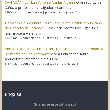
SAN XOÁN” por Luís Antonio Giadás Álvarez
O pasado 20 de
Xuño, o profesor, investigador e confere...
1.075 vistas
|
0 comentarios
|
publicado el 22 junio, 2017
Homenaxe a Alejandro Porto Leis: último alcalde republicano
do Concello de Serantes
O día 17 de marzo tivo lugar unha
homenaxe a Alejandro...
830 vistas
|
0 comentarios
|
publicado el 18 marzo, 2017
Antropoloxía, megalitismo, arte rupestre e arqueoastronomía
no monte de San Antón-Irixoa
Segunda charla sobre
arqueoloxía impartida o día 14 de...
815 vistas
|
0 comentarios
|
publicado el 19 junio, 2016
Enquisa
Gústache este sitio web?