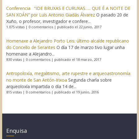
Conferencia “IDE BRUXAS E CURUXAS….. QUE É A NOITE DE
SAN XOÁN” por Luís Antonio Giadás Álvarez
O pasado 20 de
Xuño, o profesor, investigador e confere...
1.075 vistas
|
0 comentarios
|
publicado el 22 junio, 2017
Homenaxe a Alejandro Porto Leis: último alcalde republicano
do Concello de Serantes
O día 17 de marzo tivo lugar unha
homenaxe a Alejandro...
830 vistas
|
0 comentarios
|
publicado el 18 marzo, 2017
Antropoloxía, megalitismo, arte rupestre e arqueoastronomía
no monte de San Antón-Irixoa
Segunda charla sobre
arqueoloxía impartida o día 14 de...
815 vistas
|
0 comentarios
|
publicado el 19 junio, 2016
Enquisa