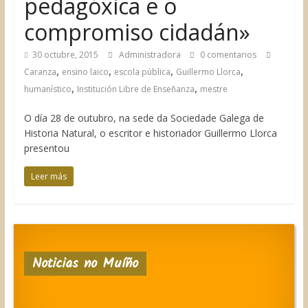
pedagóxica e o
compromiso cidadán»
30 octubre, 2015
Administradora
0 comentarios
,
,
,
,
Caranza
ensino laico
escola pública
Guillermo Llorca
,
,
humanístico
Institución Libre de Enseñanza
mestre
O día 28 de outubro, na sede da Sociedade Galega de
Historia Natural, o escritor e historiador Guillermo Llorca
presentou
Leer más
Noticias no Muíño