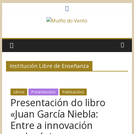
Saltar
al
contenido
Muíño
do
Vento
Institución Libre de Enseñanza
Asociación
Sociocultural
Libros
Presentacións
Publicacións
Presentación do libro
«Juan García Niebla:
Entre a innovación