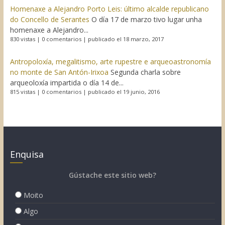
Homenaxe a Alejandro Porto Leis: último alcalde republicano
do Concello de Serantes
O día 17 de marzo tivo lugar unha
homenaxe a Alejandro...
830 vistas
|
0 comentarios
|
publicado el 18 marzo, 2017
Antropoloxía, megalitismo, arte rupestre e arqueoastronomía
no monte de San Antón-Irixoa
Segunda charla sobre
arqueoloxía impartida o día 14 de...
815 vistas
|
0 comentarios
|
publicado el 19 junio, 2016
Enquisa
Gústache este sitio web?
Moito
Algo