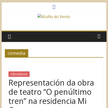
Saltar
al
contenido
Muíño
do
Vento
comedia
Asociación
Sociocultural
Obradoiros
Representación da obra
de teatro “O penúltimo
tren” na residencia Mi