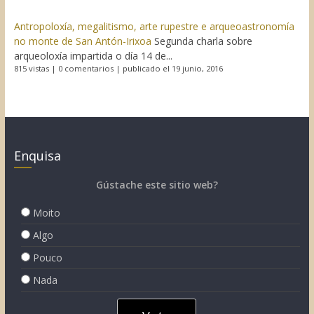
Antropoloxía, megalitismo, arte rupestre e arqueoastronomía
no monte de San Antón-Irixoa
Segunda charla sobre
arqueoloxía impartida o día 14 de...
815 vistas
|
0 comentarios
|
publicado el 19 junio, 2016
Enquisa
Gústache este sitio web?
Moito
Algo
Pouco
Nada