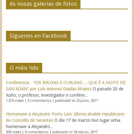
As nosas galerías de fotos
Síguenos en Facebook
O máis lido
Conferencia “IDE BRUXAS E CURUXAS….. QUE É A NOITE DE
SAN XOÁN” por Luís Antonio Giadás Álvarez
O pasado 20 de
Xuño, o profesor, investigador e confere...
1.075 vistas
|
0 comentarios
|
publicado el 22 junio, 2017
Homenaxe a Alejandro Porto Leis: último alcalde republicano
do Concello de Serantes
O día 17 de marzo tivo lugar unha
homenaxe a Alejandro...
830 vistas
|
0 comentarios
|
publicado el 18 marzo, 2017