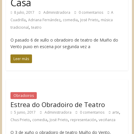
Casa
8 julio, 2017
Administradora
0 comentarios
A
,
,
,
,
Cuadrilla
Adriana Fernández
comedia
José Prieto
música
,
tradicional
teatro
O pasado 6 de xullo o obradoiro de teatro de Muiño do
Vento puxo en escena por segunda vez a
Leer más
Obradoiros
Estrea do Obradoiro de Teatro
,
5 junio, 2017
Administradora
0 comentarios
arte
,
,
,
,
Chus Prieto
comedia
José Prieto
representación
veciñanza
O 3 de xuño o obradoiro de teatro Muíño do Vento,