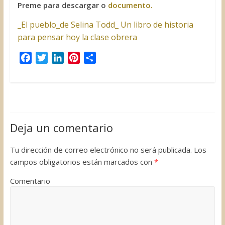
Preme para descargar o
documento.
_El pueblo_de Selina Todd_ Un libro de historia
para pensar hoy la clase obrera
F
T
L
P
C
a
w
i
i
o
c
i
n
n
m
e
t
k
t
p
b
t
e
e
a
o
e
d
r
r
Deja un comentario
o
r
I
e
t
k
n
s
i
Tu dirección de correo electrónico no será publicada.
Los
t
r
campos obligatorios están marcados con
*
Comentario