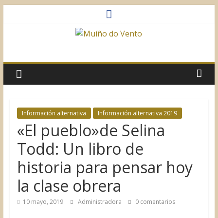
Saltar
al
contenido
Muíño
do
Vento
Información alternativa
Información alternativa 2019
«El pueblo»de Selina
Asociación
Sociocultural
Todd: Un libro de
historia para pensar hoy
la clase obrera
10 mayo, 2019
Administradora
0 comentarios