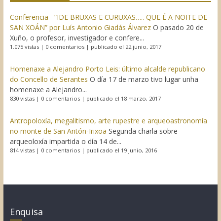
Conferencia “IDE BRUXAS E CURUXAS….. QUE É A NOITE DE
SAN XOÁN” por Luís Antonio Giadás Álvarez
O pasado 20 de
Xuño, o profesor, investigador e confere...
1.075 vistas
|
0 comentarios
|
publicado el 22 junio, 2017
Homenaxe a Alejandro Porto Leis: último alcalde republicano
do Concello de Serantes
O día 17 de marzo tivo lugar unha
homenaxe a Alejandro...
830 vistas
|
0 comentarios
|
publicado el 18 marzo, 2017
Antropoloxía, megalitismo, arte rupestre e arqueoastronomía
no monte de San Antón-Irixoa
Segunda charla sobre
arqueoloxía impartida o día 14 de...
814 vistas
|
0 comentarios
|
publicado el 19 junio, 2016
Enquisa