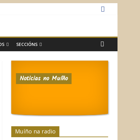
OS
SECCIÓNS
Noticias no Muíño
Muíño na radio