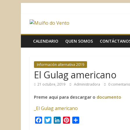
Saltar
al
contenido
Muíño
do
CALENDARIO
QUEN SOMOS
CONTÁCTANO
Vento
Información alternativa 2019
Asociación
El Gulag americano
Sociocultural
21 octubre, 2019
Administradora
0 comentari
Preme aqui para descargar o
documento
_El Gulag americano
F
T
L
P
C
a
w
i
i
o