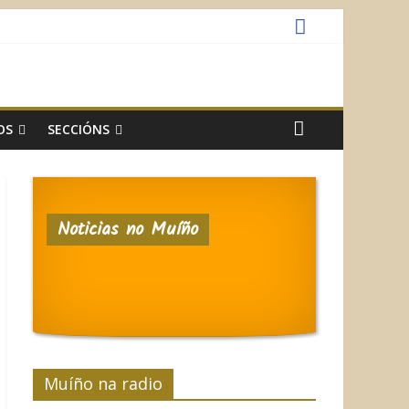
OS
SECCIÓNS
Noticias no Muíño
Muíño na radio