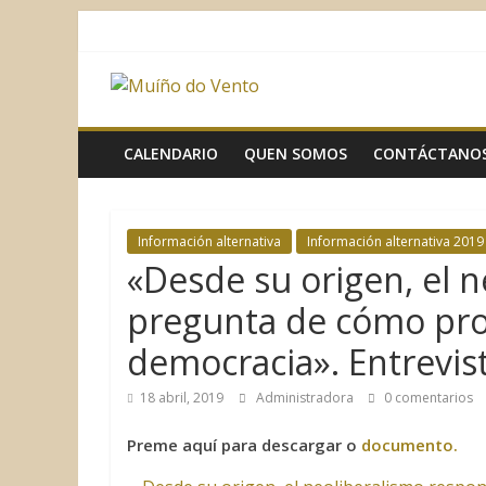
Saltar
al
contenido
Muíño
do
CALENDARIO
QUEN SOMOS
CONTÁCTANO
Vento
Información alternativa
Información alternativa 2019
Asociación
«Desde su origen, el n
Sociocultural
pregunta de cómo prot
democracia». Entrevis
18 abril, 2019
Administradora
0 comentarios
Preme aquí para descargar o
documento.