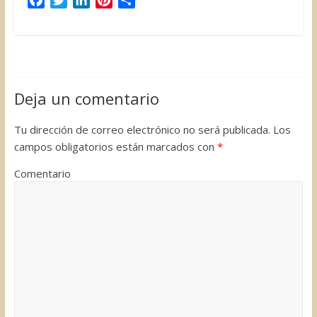
F
T
L
P
C
a
w
i
i
o
c
i
n
n
m
e
t
k
t
p
b
t
e
e
a
o
e
d
r
r
Deja un comentario
o
r
I
e
t
k
n
s
i
Tu dirección de correo electrónico no será publicada.
Los
t
r
campos obligatorios están marcados con
*
Comentario