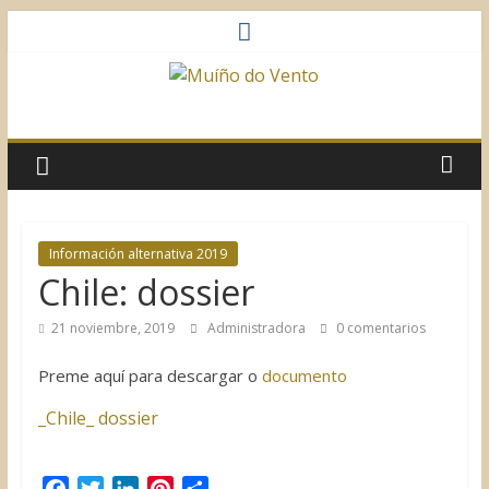
Saltar
al
contenido
Muíño
do
Vento
Información alternativa 2019
Chile: dossier
Asociación
Sociocultural
21 noviembre, 2019
Administradora
0 comentarios
Preme aquí para descargar o
documento
_Chile_ dossier