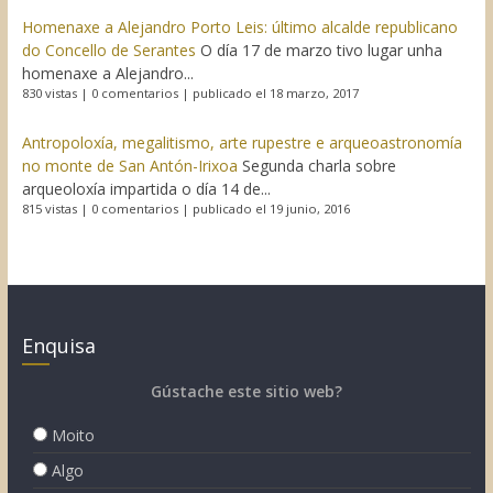
Homenaxe a Alejandro Porto Leis: último alcalde republicano
do Concello de Serantes
O día 17 de marzo tivo lugar unha
homenaxe a Alejandro...
830 vistas
|
0 comentarios
|
publicado el 18 marzo, 2017
Antropoloxía, megalitismo, arte rupestre e arqueoastronomía
no monte de San Antón-Irixoa
Segunda charla sobre
arqueoloxía impartida o día 14 de...
815 vistas
|
0 comentarios
|
publicado el 19 junio, 2016
Enquisa
Gústache este sitio web?
Moito
Algo