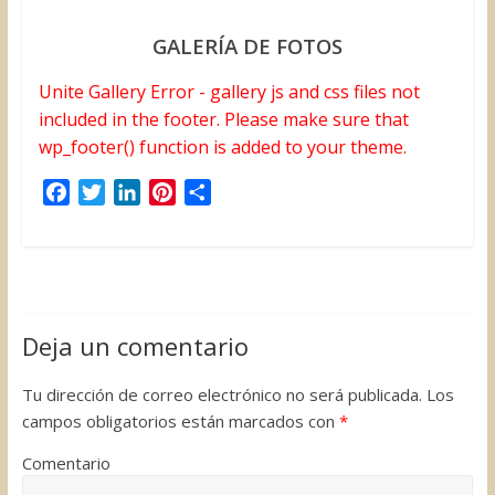
GALERÍA DE FOTOS
Unite Gallery Error - gallery js and css files not
included in the footer. Please make sure that
wp_footer() function is added to your theme.
F
T
L
P
C
a
w
i
i
o
c
i
n
n
m
e
t
k
t
p
b
t
e
e
a
o
e
d
r
r
Deja un comentario
o
r
I
e
t
k
n
s
i
Tu dirección de correo electrónico no será publicada.
Los
t
r
campos obligatorios están marcados con
*
Comentario