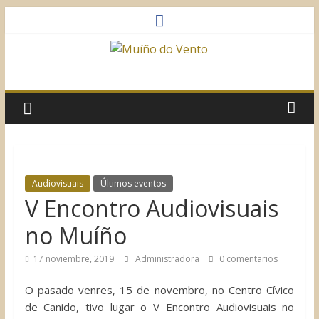
Saltar
al
contenido
Muíño
do
Vento
Asociación
Audiovisuais
Últimos eventos
Sociocultural
V Encontro Audiovisuais
no Muíño
17 noviembre, 2019
Administradora
0 comentarios
O pasado venres, 15 de novembro, no Centro Cívico
de Canido, tivo lugar o V Encontro Audiovisuais no