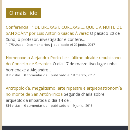
O máis lido
Conferencia “IDE BRUXAS E CURUXAS….. QUE É A NOITE DE
SAN XOÁN” por Luís Antonio Giadás Álvarez
O pasado 20 de
Xuño, o profesor, investigador e confere...
1.075 vistas
|
0 comentarios
|
publicado el 22 junio, 2017
Homenaxe a Alejandro Porto Leis: último alcalde republicano
do Concello de Serantes
O día 17 de marzo tivo lugar unha
homenaxe a Alejandro...
830 vistas
|
0 comentarios
|
publicado el 18 marzo, 2017
Antropoloxía, megalitismo, arte rupestre e arqueoastronomía
no monte de San Antón-Irixoa
Segunda charla sobre
arqueoloxía impartida o día 14 de...
814 vistas
|
0 comentarios
|
publicado el 19 junio, 2016