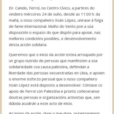
En Canido, Ferrol, no Centro Cívico, a partires do
vindeiro mércores 24 de xuño, desde as 11:00 h. da
mañá, o noso compañeiro Xoán López, unirase á folga
de fame internacional. Muíño do Vento pon a súa
disposición o espazo do que dispón para apoiar, nas
mellores condicións posibles, o desenvolvemento
desta acción solidaria.
Queremos que o inicio da acción estea arroupado por
un grupo nutrido de persoas que manifesten a súa
solidariedade coa causa palestina, defendan a
liberdade das persoas secuestradas en Libia, e apoien
o enorme esforzo persoal que o noso compañeiro
Xoán López está disposto a desenvolver. Cóntase co
apoio de Ferrol con Palestina e pronto coñeceranse
doutras persoas e organizacións activistas que, sen
dúbida acudirán a este acto de inicio.
Ao longo da acción, dure o que dure, organizaremos