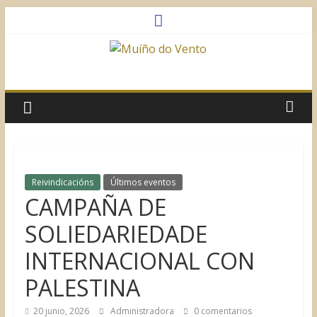
Saltar
al
contenido
Muíño
do
Vento
Asociación
Reivindicacións
Últimos eventos
Sociocultural
CAMPAÑA DE
SOLIEDARIEDADE
INTERNACIONAL CON
PALESTINA
20 junio, 2026
Administradora
0 comentarios