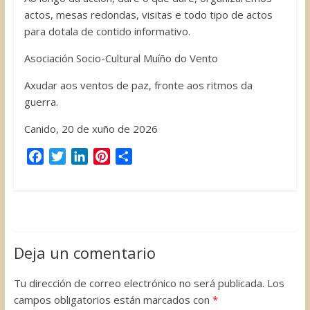
actos, mesas redondas, visitas e todo tipo de actos
para dotala de contido informativo.
Asociación Socio-Cultural Muíño do Vento
Axudar aos ventos de paz, fronte aos ritmos da
guerra.
Canido, 20 de xuño de 2026
F
T
L
P
C
a
w
i
i
o
c
i
n
n
m
e
t
k
t
p
b
t
e
e
a
o
e
d
r
r
Deja un comentario
o
r
I
e
t
k
n
s
i
Tu dirección de correo electrónico no será publicada.
Los
t
r
campos obligatorios están marcados con
*