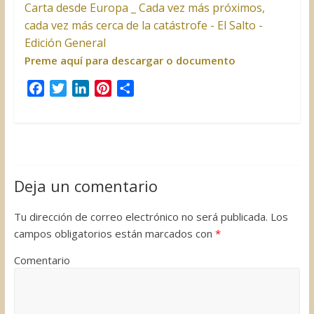
Carta desde Europa _ Cada vez más próximos,
cada vez más cerca de la catástrofe - El Salto -
Edición General
Preme aquí para descargar o documento
F
T
L
P
C
a
w
i
i
o
c
i
n
n
m
e
t
k
t
p
b
t
e
e
a
o
e
d
r
r
Deja un comentario
o
r
I
e
t
k
n
s
i
Tu dirección de correo electrónico no será publicada.
Los
t
r
campos obligatorios están marcados con
*
Comentario