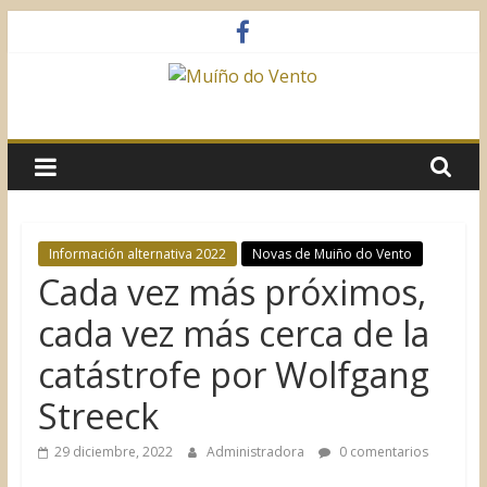
Saltar
al
contenido
Muíño
do
Vento
Información alternativa 2022
Novas de Muiño do Vento
Cada vez más próximos,
Asociación
Sociocultural
cada vez más cerca de la
catástrofe por Wolfgang
Streeck
29 diciembre, 2022
Administradora
0 comentarios