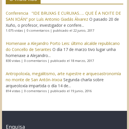
Conferencia “IDE BRUXAS E CURUXAS….. QUE É A NOITE DE
SAN XOÁN” por Luís Antonio Giadás Álvarez
O pasado 20 de
Xuño, o profesor, investigador e confere...
1.075 vistas
|
0 comentarios
|
publicado el 22 junio, 2017
Homenaxe a Alejandro Porto Leis: último alcalde republicano
do Concello de Serantes
O día 17 de marzo tivo lugar unha
homenaxe a Alejandro...
830 vistas
|
0 comentarios
|
publicado el 18 marzo, 2017
Antropoloxía, megalitismo, arte rupestre e arqueoastronomía
no monte de San Antón-Irixoa
Segunda charla sobre
arqueoloxía impartida o día 14 de...
814 vistas
|
0 comentarios
|
publicado el 19 junio, 2016
Enquisa