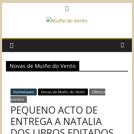
Saltar
al
contenido
Muíño
do
Vento
Novas de Muiño do Vento
Asociación
Sociocultural
Homenaxes
Novas de Muiño do Vento
Últimos
eventos
PEQUENO ACTO DE
ENTREGA A NATALIA
DOS LIBROS EDITADOS