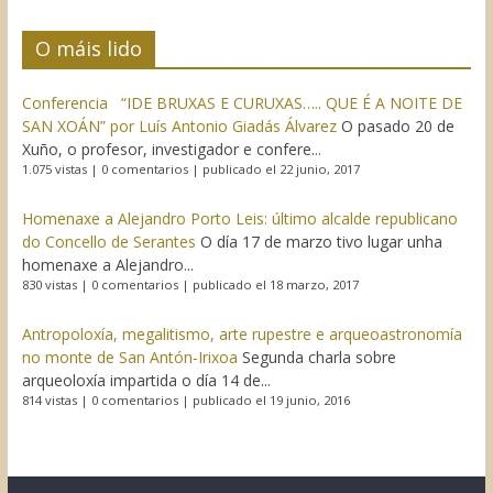
O máis lido
Conferencia “IDE BRUXAS E CURUXAS….. QUE É A NOITE DE
SAN XOÁN” por Luís Antonio Giadás Álvarez
O pasado 20 de
Xuño, o profesor, investigador e confere...
1.075 vistas
|
0 comentarios
|
publicado el 22 junio, 2017
Homenaxe a Alejandro Porto Leis: último alcalde republicano
do Concello de Serantes
O día 17 de marzo tivo lugar unha
homenaxe a Alejandro...
830 vistas
|
0 comentarios
|
publicado el 18 marzo, 2017
Antropoloxía, megalitismo, arte rupestre e arqueoastronomía
no monte de San Antón-Irixoa
Segunda charla sobre
arqueoloxía impartida o día 14 de...
814 vistas
|
0 comentarios
|
publicado el 19 junio, 2016