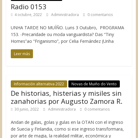
Radio 0153
4 octubre, 2022
Administradora
0 comentarios
UNHA TARDE NO MUÍÑO. Luns 3 Outubro, PROGRAMA
153. -Precaridade ou moda vanguardista? Das “Tiny
Homes”ao “Friganismo”, por Celia Fernández (Unha
Leer más
Información alternativa 2022
Novas de Muiño do Vento
De historias, histerias y misiles sin
zanahorias por Augusto Zamora R.
30 junio, 2022
Administradora
0 comentarios
Andan de galas, golas y gulas en la OTAN con el ingreso
de Suecia y Finlandia, como si ese ingreso transformara,
por arte de magia, la realidad militar, económica y