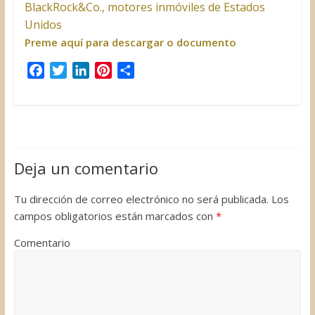
BlackRock&Co., motores inmóviles de Estados
Unidos
Preme aquí para descargar o documento
F
T
L
P
C
a
w
i
i
o
c
i
n
n
m
e
t
k
t
p
b
t
e
e
a
o
e
d
r
r
Deja un comentario
o
r
I
e
t
k
n
s
i
Tu dirección de correo electrónico no será publicada.
Los
t
r
campos obligatorios están marcados con
*
Comentario