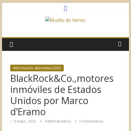
Saltar
al
contenido
Muíño
do
Vento
Información alternativa 2025
BlackRock&Co.,motores
Asociación
Sociocultural
inmóviles de Estados
Unidos por Marco
d’Eramo
9 mayo, 2025
Administradora
0 comentarios