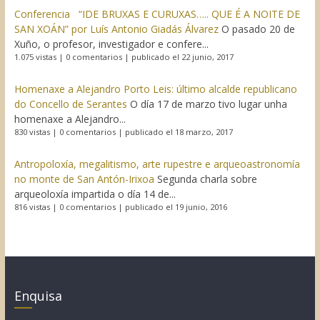
Conferencia “IDE BRUXAS E CURUXAS….. QUE É A NOITE DE
SAN XOÁN” por Luís Antonio Giadás Álvarez
O pasado 20 de
Xuño, o profesor, investigador e confere...
1.075 vistas
|
0 comentarios
|
publicado el 22 junio, 2017
Homenaxe a Alejandro Porto Leis: último alcalde republicano
do Concello de Serantes
O día 17 de marzo tivo lugar unha
homenaxe a Alejandro...
830 vistas
|
0 comentarios
|
publicado el 18 marzo, 2017
Antropoloxía, megalitismo, arte rupestre e arqueoastronomía
no monte de San Antón-Irixoa
Segunda charla sobre
arqueoloxía impartida o día 14 de...
816 vistas
|
0 comentarios
|
publicado el 19 junio, 2016
Enquisa