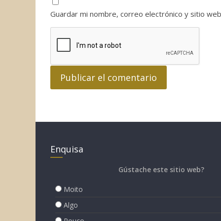
Guardar mi nombre, correo electrónico y sitio we
Enquisa
Gústache este sitio web?
Moito
Algo
Pouco