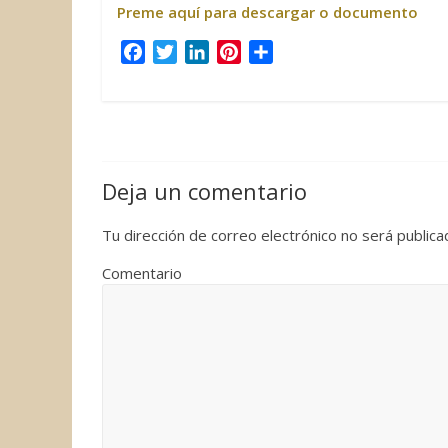
Preme aquí para descargar o documento
F
T
L
P
C
a
w
i
i
o
c
i
n
n
m
e
t
k
t
p
b
t
e
e
a
o
e
d
r
r
Deja un comentario
o
r
I
e
t
k
n
s
i
Tu dirección de correo electrónico no será publica
t
r
Comentario