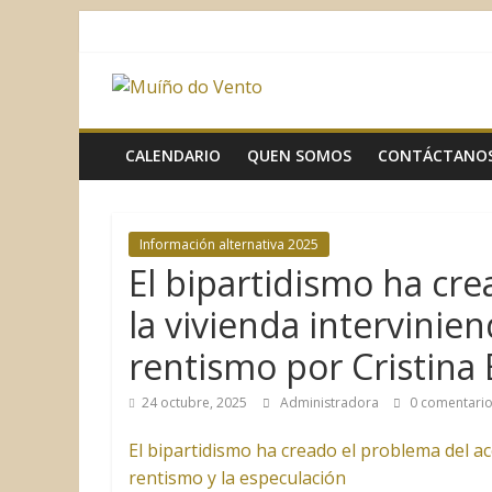
Saltar
al
contenido
Muíño
do
CALENDARIO
QUEN SOMOS
CONTÁCTANO
Vento
Información alternativa 2025
Asociación
El bipartidismo ha cre
Sociocultural
la vivienda intervinie
rentismo por Cristina
24 octubre, 2025
Administradora
0 comentari
El bipartidismo ha creado el problema del ac
rentismo y la especulación