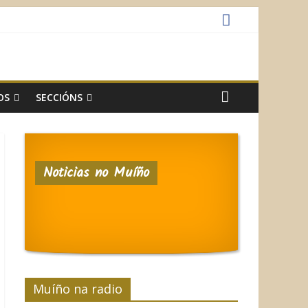
OS
SECCIÓNS
Noticias no Muíño
Muíño na radio