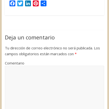
F
T
L
P
C
a
w
i
i
o
c
i
n
n
m
e
t
k
t
p
b
t
e
e
a
o
e
d
r
r
Deja un comentario
o
r
I
e
t
k
n
s
i
Tu dirección de correo electrónico no será publicada.
Los
t
r
campos obligatorios están marcados con
*
Comentario