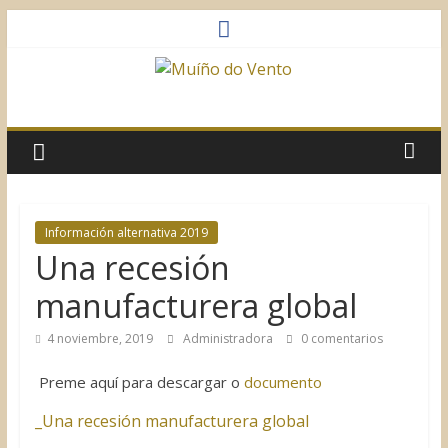
Saltar
al
contenido
Muíño
do
Vento
Información alternativa 2019
Una recesión
Asociación
Sociocultural
manufacturera global
4 noviembre, 2019
Administradora
0 comentarios
Preme aquí para descargar o
documento
_Una recesión manufacturera global