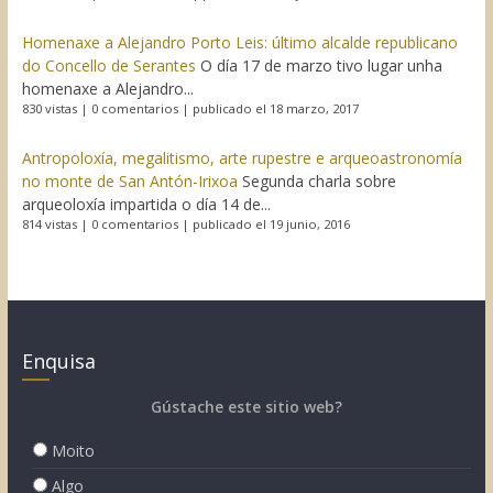
Homenaxe a Alejandro Porto Leis: último alcalde republicano
do Concello de Serantes
O día 17 de marzo tivo lugar unha
homenaxe a Alejandro...
830 vistas
|
0 comentarios
|
publicado el 18 marzo, 2017
Antropoloxía, megalitismo, arte rupestre e arqueoastronomía
no monte de San Antón-Irixoa
Segunda charla sobre
arqueoloxía impartida o día 14 de...
814 vistas
|
0 comentarios
|
publicado el 19 junio, 2016
Enquisa
Gústache este sitio web?
Moito
Algo