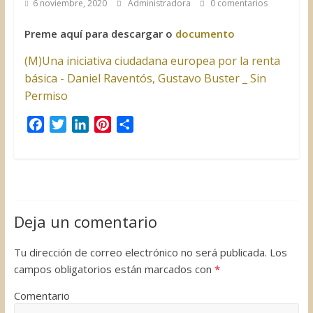
6 noviembre, 2020
Administradora
0 comentarios
Preme aquí para descargar o
documento
(M)Una iniciativa ciudadana europea por la renta
básica - Daniel Raventós, Gustavo Buster _ Sin
Permiso
F
T
L
P
C
a
w
i
i
o
c
i
n
n
m
e
t
k
t
p
b
t
e
e
a
o
e
d
r
r
Deja un comentario
o
r
I
e
t
k
n
s
i
Tu dirección de correo electrónico no será publicada.
Los
t
r
campos obligatorios están marcados con
*
Comentario