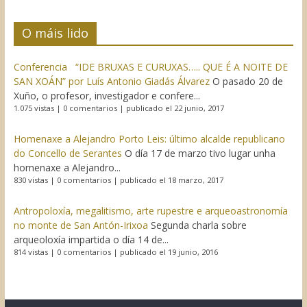
O máis lido
Conferencia “IDE BRUXAS E CURUXAS….. QUE É A NOITE DE
SAN XOÁN” por Luís Antonio Giadás Álvarez
O pasado 20 de
Xuño, o profesor, investigador e confere...
1.075 vistas
|
0 comentarios
|
publicado el 22 junio, 2017
Homenaxe a Alejandro Porto Leis: último alcalde republicano
do Concello de Serantes
O día 17 de marzo tivo lugar unha
homenaxe a Alejandro...
830 vistas
|
0 comentarios
|
publicado el 18 marzo, 2017
Antropoloxía, megalitismo, arte rupestre e arqueoastronomía
no monte de San Antón-Irixoa
Segunda charla sobre
arqueoloxía impartida o día 14 de...
814 vistas
|
0 comentarios
|
publicado el 19 junio, 2016