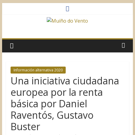
Saltar
al
contenido
Muíño
do
Vento
Información alternativa 2020
Una iniciativa ciudadana
Asociación
Sociocultural
europea por la renta
básica por Daniel
Raventós, Gustavo
Buster