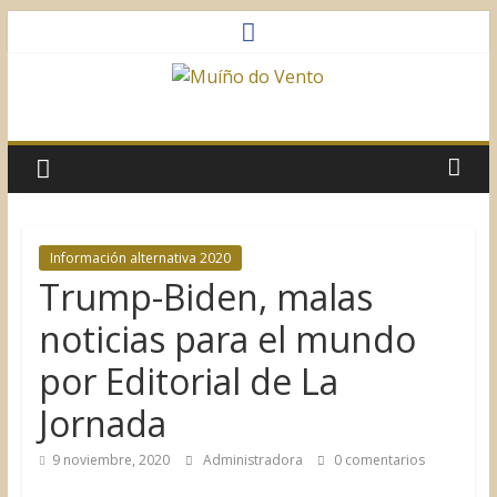
Saltar
al
contenido
Muíño
do
Vento
Información alternativa 2020
Trump-Biden, malas
Asociación
Sociocultural
noticias para el mundo
por Editorial de La
Jornada
9 noviembre, 2020
Administradora
0 comentarios