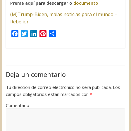
Preme aquí para descargar o
documento
(M)Trump-Biden, malas noticias para el mundo –
Rebelion
F
T
L
P
C
a
w
i
i
o
c
i
n
n
m
e
t
k
t
p
b
t
e
e
a
o
e
d
r
r
Deja un comentario
o
r
I
e
t
k
n
s
i
Tu dirección de correo electrónico no será publicada.
Los
t
r
campos obligatorios están marcados con
*
Comentario