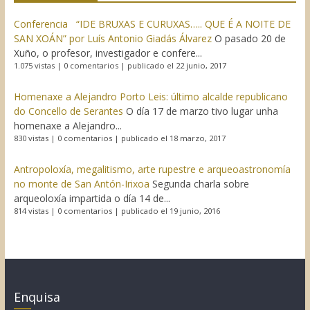
Conferencia “IDE BRUXAS E CURUXAS….. QUE É A NOITE DE
SAN XOÁN” por Luís Antonio Giadás Álvarez
O pasado 20 de
Xuño, o profesor, investigador e confere...
1.075 vistas
|
0 comentarios
|
publicado el 22 junio, 2017
Homenaxe a Alejandro Porto Leis: último alcalde republicano
do Concello de Serantes
O día 17 de marzo tivo lugar unha
homenaxe a Alejandro...
830 vistas
|
0 comentarios
|
publicado el 18 marzo, 2017
Antropoloxía, megalitismo, arte rupestre e arqueoastronomía
no monte de San Antón-Irixoa
Segunda charla sobre
arqueoloxía impartida o día 14 de...
814 vistas
|
0 comentarios
|
publicado el 19 junio, 2016
Enquisa