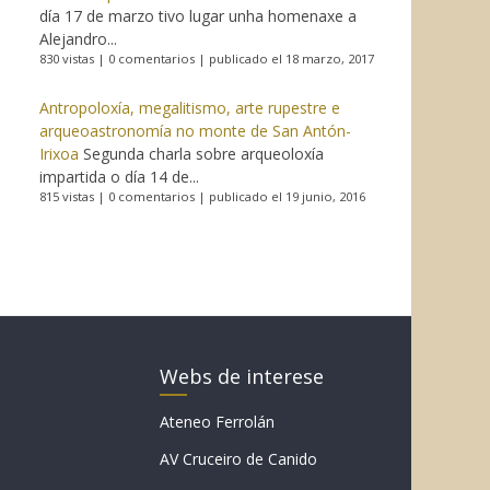
día 17 de marzo tivo lugar unha homenaxe a
Alejandro...
830 vistas
|
0 comentarios
|
publicado el 18 marzo, 2017
Antropoloxía, megalitismo, arte rupestre e
arqueoastronomía no monte de San Antón-
Irixoa
Segunda charla sobre arqueoloxía
impartida o día 14 de...
815 vistas
|
0 comentarios
|
publicado el 19 junio, 2016
Webs de interese
Ateneo Ferrolán
AV Cruceiro de Canido