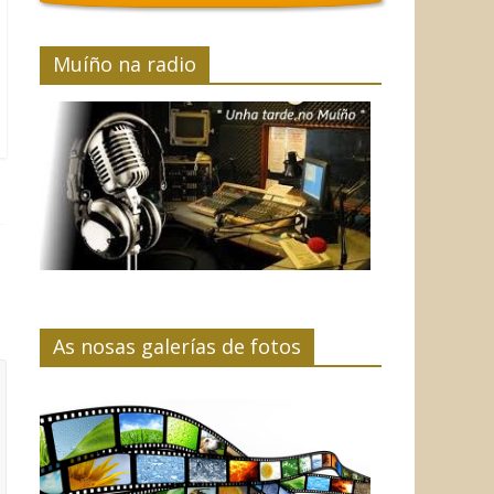
Muíño na radio
As nosas galerías de fotos