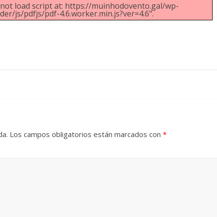
nnot load script at: https://muinhodovento.gal/wp-
r/js/pdfjs/pdf-4.6.worker.min.js?ver=4.6".
da.
Los campos obligatorios están marcados con
*