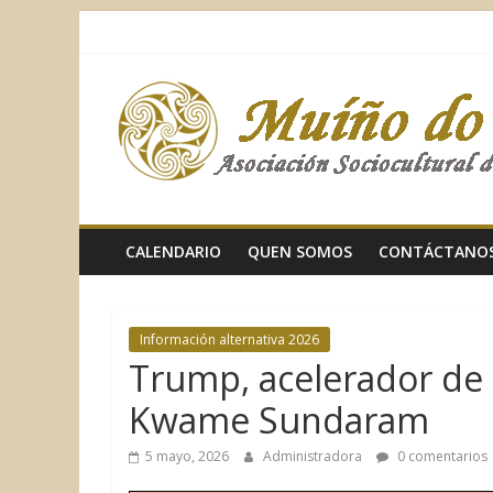
Saltar
al
contenido
Muíño
do
Vento
CALENDARIO
QUEN SOMOS
CONTÁCTANO
Asociación
Sociocultural
Información alternativa 2026
Trump, acelerador de 
Kwame Sundaram
5 mayo, 2026
Administradora
0 comentarios