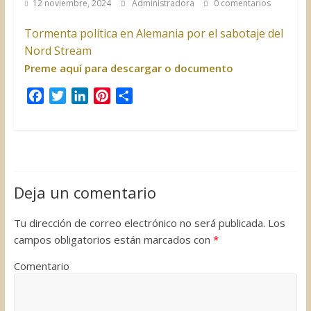
12 noviembre, 2024
Administradora
0 comentarios
Tormenta política en Alemania por el sabotaje del
Nord Stream
Preme aquí para descargar o documento
F
T
L
P
C
a
w
i
i
o
c
i
n
n
m
e
t
k
t
p
b
t
e
e
a
o
e
d
r
r
Deja un comentario
o
r
I
e
t
k
n
s
i
Tu dirección de correo electrónico no será publicada.
Los
t
r
campos obligatorios están marcados con
*
Comentario