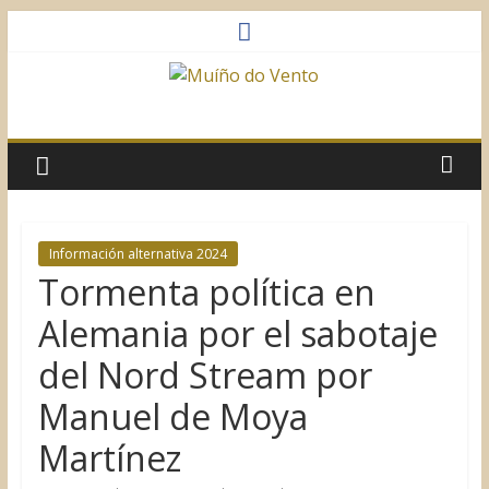
Saltar
al
contenido
Muíño
do
Vento
Información alternativa 2024
Tormenta política en
Asociación
Sociocultural
Alemania por el sabotaje
del Nord Stream por
Manuel de Moya
Martínez