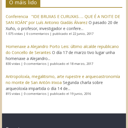
O máis lido
Conferencia “IDE BRUXAS E CURUXAS….. QUE É A NOITE DE
SAN XOÁN” por Luís Antonio Giadás Álvarez
O pasado 20 de
Xuño, o profesor, investigador e confere...
1.075 vistas
|
0 comentarios
|
publicado el 22 junio, 2017
Homenaxe a Alejandro Porto Leis: último alcalde republicano
do Concello de Serantes
O día 17 de marzo tivo lugar unha
homenaxe a Alejandro...
830 vistas
|
0 comentarios
|
publicado el 18 marzo, 2017
Antropoloxía, megalitismo, arte rupestre e arqueoastronomía
no monte de San Antón-Irixoa
Segunda charla sobre
arqueoloxía impartida o día 14 de...
815 vistas
|
0 comentarios
|
publicado el 19 junio, 2016