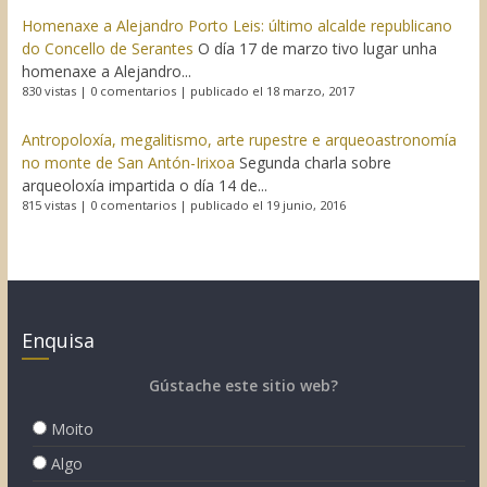
Homenaxe a Alejandro Porto Leis: último alcalde republicano
do Concello de Serantes
O día 17 de marzo tivo lugar unha
homenaxe a Alejandro...
830 vistas
|
0 comentarios
|
publicado el 18 marzo, 2017
Antropoloxía, megalitismo, arte rupestre e arqueoastronomía
no monte de San Antón-Irixoa
Segunda charla sobre
arqueoloxía impartida o día 14 de...
815 vistas
|
0 comentarios
|
publicado el 19 junio, 2016
Enquisa
Gústache este sitio web?
Moito
Algo