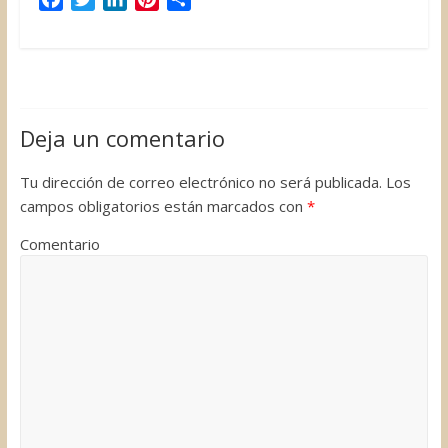
a
w
i
i
o
c
i
n
n
m
e
t
k
t
p
b
t
e
e
a
o
e
d
r
r
Deja un comentario
o
r
I
e
t
k
n
s
i
Tu dirección de correo electrónico no será publicada.
Los
t
r
campos obligatorios están marcados con
*
Comentario