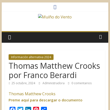
Saltar
al
contenido
Muíño
do
Vento
Información alternativa 2024
Thomas Matthew Crooks
Asociación
Sociocultural
por Franco Berardi
25 octubre, 2024
Administradora
0 comentarios
Thomas Matthew Crooks
Preme aquí para descargar o documento
F
T
L
P
C