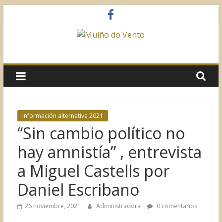
Saltar
al
contenido
Muíño
do
Vento
Información alternativa 2021
“Sin cambio político no
Asociación
Sociocultural
hay amnistía” , entrevista
a Miguel Castells por
Daniel Escribano
26 noviembre, 2021
Administradora
0 comentarios