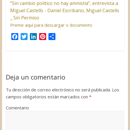
“Sin cambio político no hay amnistía”, entrevista a
Miguel Castells - Daniel Escribano, Miguel Castells
_ Sin Permiso
Preme aquí para descargar o documento
F
T
L
P
C
a
w
i
i
o
c
i
n
n
m
e
t
k
t
p
b
t
e
e
a
o
e
d
r
r
Deja un comentario
o
r
I
e
t
k
n
s
i
Tu dirección de correo electrónico no será publicada.
Los
t
r
campos obligatorios están marcados con
*
Comentario