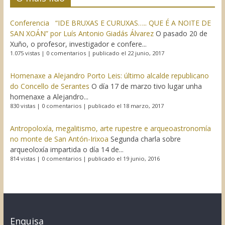
Conferencia “IDE BRUXAS E CURUXAS….. QUE É A NOITE DE
SAN XOÁN” por Luís Antonio Giadás Álvarez
O pasado 20 de
Xuño, o profesor, investigador e confere...
1.075 vistas
|
0 comentarios
|
publicado el 22 junio, 2017
Homenaxe a Alejandro Porto Leis: último alcalde republicano
do Concello de Serantes
O día 17 de marzo tivo lugar unha
homenaxe a Alejandro...
830 vistas
|
0 comentarios
|
publicado el 18 marzo, 2017
Antropoloxía, megalitismo, arte rupestre e arqueoastronomía
no monte de San Antón-Irixoa
Segunda charla sobre
arqueoloxía impartida o día 14 de...
814 vistas
|
0 comentarios
|
publicado el 19 junio, 2016
Enquisa