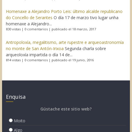
Homenaxe a Alejandro Porto Leis: último alcalde republicano
do Concello de Serantes
O día 17 de marzo tivo lugar unha
homenaxe a Alejandro...
830 vistas
|
0 comentarios
|
publicado el 18 marzo, 2017
Antropoloxía, megalitismo, arte rupestre e arqueoastronomía
no monte de San Antón-Irixoa
Segunda charla sobre
arqueoloxía impartida o día 14 de...
814 vistas
|
0 comentarios
|
publicado el 19 junio, 2016
Enquisa
Gústache este sitio web?
Moito
Algo