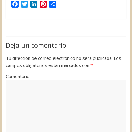
F
T
L
P
C
a
w
i
i
o
c
i
n
n
m
e
t
k
t
p
b
t
e
e
a
o
e
d
r
r
Deja un comentario
o
r
I
e
t
k
n
s
i
Tu dirección de correo electrónico no será publicada.
Los
t
r
campos obligatorios están marcados con
*
Comentario