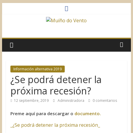
Saltar
al
contenido
Muíño
do
Vento
Información alternativa 2019
¿Se podrá detener la
Asociación
Sociocultural
próxima recesión?
12 septiembre, 2019
Administradora
0 comentarios
Preme aquí para descargar o
documento.
_¿Se podrá detener la próxima recesión_