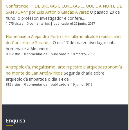
Conferencia “IDE BRUXAS E CURUXAS….. QUE É A NOITE DE
SAN XOÁN” por Luís Antonio Giadás Álvarez
O pasado 20 de
Xuño, o profesor, investigador e confere...
1.075 vistas
|
0 comentarios
|
publicado el 22 junio, 2017
Homenaxe a Alejandro Porto Leis: último alcalde republicano
do Concello de Serantes
O día 17 de marzo tivo lugar unha
homenaxe a Alejandro...
830 vistas
|
0 comentarios
|
publicado el 18 marzo, 2017
Antropoloxía, megalitismo, arte rupestre e arqueoastronomía
no monte de San Antón-Irixoa
Segunda charla sobre
arqueoloxía impartida o día 14 de...
815 vistas
|
0 comentarios
|
publicado el 19 junio, 2016
Enquisa