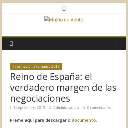
Saltar
al
contenido
Muíño
do
Vento
Información alternativa 2019
Reino de España: el
Asociación
Sociocultural
verdadero margen de las
negociaciones
8 septiembre, 2019
Administradora
0 comentarios
Preme aquí para descargar o
documento.