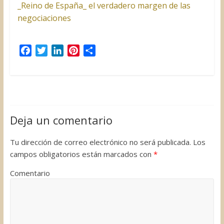
_Reino de España_ el verdadero margen de las
negociaciones
F
T
L
P
C
a
w
i
i
o
c
i
n
n
m
e
t
k
t
p
b
t
e
e
a
o
e
d
r
r
Deja un comentario
o
r
I
e
t
k
n
s
i
Tu dirección de correo electrónico no será publicada.
Los
t
r
campos obligatorios están marcados con
*
Comentario