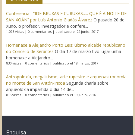
Conferencia “IDE BRUXAS E CURUXAS….. QUE É A NOITE DE
SAN XOÁN” por Luís Antonio Giadás Álvarez
O pasado 20 de
Xuño, o profesor, investigador e confere...
1.075 vistas
|
0 comentarios
|
publicado el 22 junio, 2017
Homenaxe a Alejandro Porto Leis: último alcalde republicano
do Concello de Serantes
O día 17 de marzo tivo lugar unha
homenaxe a Alejandro...
830 vistas
|
0 comentarios
|
publicado el 18 marzo, 2017
Antropoloxía, megalitismo, arte rupestre e arqueoastronomía
no monte de San Antón-Irixoa
Segunda charla sobre
arqueoloxía impartida o día 14 de...
815 vistas
|
0 comentarios
|
publicado el 19 junio, 2016
Enquisa