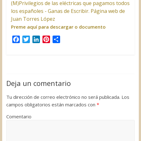
(M)Privilegios de las eléctricas que pagamos todos
los españoles - Ganas de Escribir. Página web de
Juan Torres López
Preme aquí para descargar o documento
F
T
L
P
C
a
w
i
i
o
c
i
n
n
m
e
t
k
t
p
b
t
e
e
a
o
e
d
r
r
Deja un comentario
o
r
I
e
t
k
n
s
i
Tu dirección de correo electrónico no será publicada.
Los
t
r
campos obligatorios están marcados con
*
Comentario