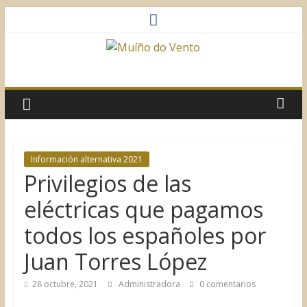
Saltar
al
contenido
Muíño
do
Vento
Información alternativa 2021
Privilegios de las
Asociación
Sociocultural
eléctricas que pagamos
todos los españoles por
Juan Torres López
28 octubre, 2021
Administradora
0 comentarios