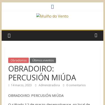
Saltar
al
contenido
Muíño
do
Vento
Asociación
Obradoiros
Últimos eventos
Sociocultural
OBRADOIRO:
PERCUSIÓN MIÚDA
14 marzo, 2023
Administradora
0 comentarios
OBRADOIRO: PERCUSIÓN MIÚDA
O sábado 12 de marzo desenvolveuse, no local de