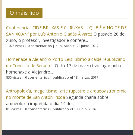
O máis lido
Conferencia “IDE BRUXAS E CURUXAS….. QUE É A NOITE DE
SAN XOÁN” por Luís Antonio Giadás Álvarez
O pasado 20 de
Xuño, o profesor, investigador e confere...
1.075 vistas
|
0 comentarios
|
publicado el 22 junio, 2017
Homenaxe a Alejandro Porto Leis: último alcalde republicano
do Concello de Serantes
O día 17 de marzo tivo lugar unha
homenaxe a Alejandro...
830 vistas
|
0 comentarios
|
publicado el 18 marzo, 2017
Antropoloxía, megalitismo, arte rupestre e arqueoastronomía
no monte de San Antón-Irixoa
Segunda charla sobre
arqueoloxía impartida o día 14 de...
815 vistas
|
0 comentarios
|
publicado el 19 junio, 2016