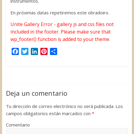
instrumentos.
En próximas datas repetiremos este obradoiro.
Unite Gallery Error - gallery js and css files not
included in the footer. Please make sure that
wp_footer() function is added to your theme.
F
T
L
P
C
a
w
i
i
o
c
i
n
n
m
e
t
k
t
p
b
t
e
e
a
o
e
d
r
r
Deja un comentario
o
r
I
e
t
k
n
s
i
Tu dirección de correo electrónico no será publicada.
Los
t
r
campos obligatorios están marcados con
*
Comentario