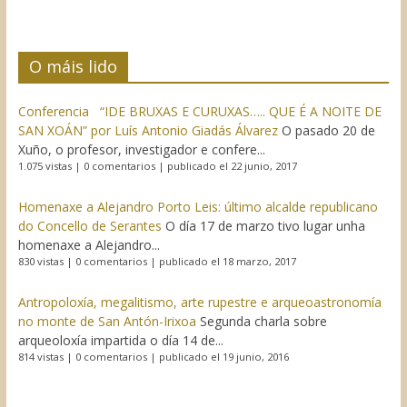
O máis lido
Conferencia “IDE BRUXAS E CURUXAS….. QUE É A NOITE DE
SAN XOÁN” por Luís Antonio Giadás Álvarez
O pasado 20 de
Xuño, o profesor, investigador e confere...
1.075 vistas
|
0 comentarios
|
publicado el 22 junio, 2017
Homenaxe a Alejandro Porto Leis: último alcalde republicano
do Concello de Serantes
O día 17 de marzo tivo lugar unha
homenaxe a Alejandro...
830 vistas
|
0 comentarios
|
publicado el 18 marzo, 2017
Antropoloxía, megalitismo, arte rupestre e arqueoastronomía
no monte de San Antón-Irixoa
Segunda charla sobre
arqueoloxía impartida o día 14 de...
814 vistas
|
0 comentarios
|
publicado el 19 junio, 2016