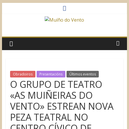
Saltar
al
contenido
Muíño
do
Vento
Asociación
Obradoiros
Presentacións
Últimos eventos
Sociocultural
O GRUPO DE TEATRO
«AS MUIÑEIRAS DO
VENTO» ESTREAN NOVA
PEZA TEATRAL NO
CENTRO CÍVICO DE