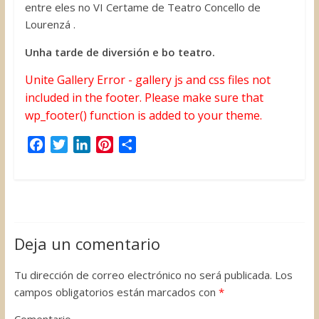
entre eles no VI Certame de Teatro Concello de
Lourenzá .
Unha tarde de diversión e bo teatro.
Unite Gallery Error - gallery js and css files not
included in the footer. Please make sure that
wp_footer() function is added to your theme.
F
T
L
P
C
a
w
i
i
o
c
i
n
n
m
e
t
k
t
p
b
t
e
e
a
o
e
d
r
r
Deja un comentario
o
r
I
e
t
k
n
s
i
Tu dirección de correo electrónico no será publicada.
Los
t
r
campos obligatorios están marcados con
*