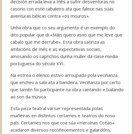
decisión errada leva a Inés a sufrir desventuras no
casorio con este cabaleiro ata que falece nas súas
aventuras bélicas contra «os mouros».
Unha obra que co seu argumento é un exemplo do
dito popular que di «Máis quero asno que me leve que
cabalo que me derrube». Esta obra satiriza as
ambicións de Inés e as expectativas sociais,
amosando os caprichos dunha muller da clase media
portuguesa do século XVI.
Na estrea o elenco estivo arroupado pola veciñanza
que encheu a sala ata a bandeira. Veciñanza por certo
que tamén foi participante na obra cantando e bailando
ao son da música.
Esta peza teatral vai ser representada polas
muiñeiras en distintos certames e teatros do noso
país. Certames nos que coa súa «Heroínas Cotiás»
acadaron diversos recoñecementos e galardóns,