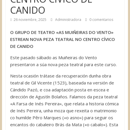
CANIDO
26 noviembre, 2025
Administradora
0 comentarios
O GRUPO DE TEATRO «AS MUIÑEIRAS DO VENTO»
ESTREAN NOVA PEZA TEATRAL NO CENTRO CÍVICO
DE CANIDO
Este pasado sábado as Muiñeiras do Vento
presentaron a súa nova peza teatral para este curso.
Nesta ocasión trátase da recuperación dunha obra
teatral de Gil Vicente (1523), baseada na versión de
Cándido Pazó, e coa adaptación posta en escea e
dirección de Agustín Bolaños. Falamos da peza teatral
«A Farsa de Inés Pereira», que relata a historia cómica
de Inés Pereira, unha moza que rexeita o matrimonio
co humilde Pêro Marques («o asno») para seguir os
encantos do cabaleiro Brás da Mata («o cabalo»). Esta