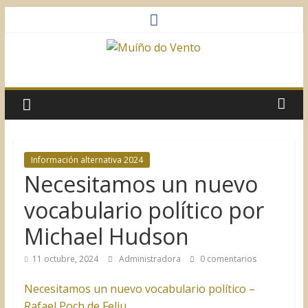
Saltar
al
contenido
Muíño
do
Vento
Información alternativa 2024
Necesitamos un nuevo
Asociación
Sociocultural
vocabulario político por
Michael Hudson
11 octubre, 2024
Administradora
0 comentarios
Necesitamos un nuevo vocabulario político –
Rafael Poch de Feliu