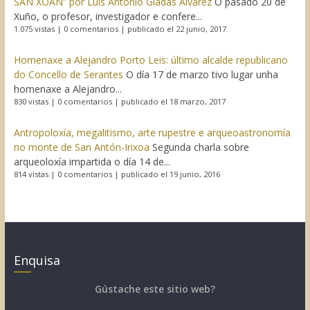
SAN XOÁN” por Luís Antonio Giadás Álvarez
O pasado 20 de
Xuño, o profesor, investigador e confere...
1.075 vistas
|
0 comentarios
|
publicado el 22 junio, 2017
Homenaxe a Alejandro Porto Leis: último alcalde republicano
do Concello de Serantes
O día 17 de marzo tivo lugar unha
homenaxe a Alejandro...
830 vistas
|
0 comentarios
|
publicado el 18 marzo, 2017
Antropoloxía, megalitismo, arte rupestre e arqueoastronomía
no monte de San Antón-Irixoa
Segunda charla sobre
arqueoloxía impartida o día 14 de...
814 vistas
|
0 comentarios
|
publicado el 19 junio, 2016
Enquisa
Gústache este sitio web?