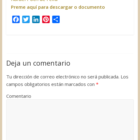
Preme aquí para descargar o documento
F
T
L
P
C
a
w
i
i
o
c
i
n
n
m
e
t
k
t
p
b
t
e
e
a
o
e
d
r
r
Deja un comentario
o
r
I
e
t
k
n
s
i
Tu dirección de correo electrónico no será publicada.
Los
t
r
campos obligatorios están marcados con
*
Comentario