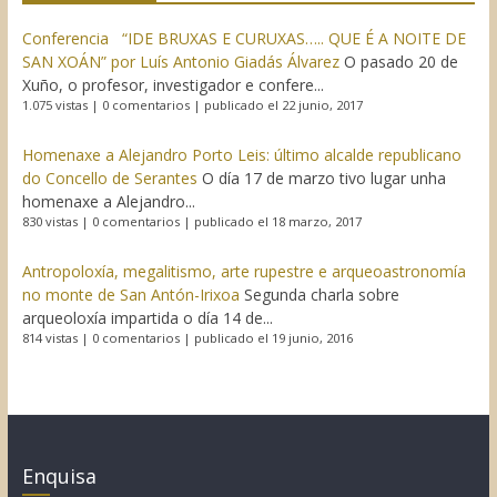
Conferencia “IDE BRUXAS E CURUXAS….. QUE É A NOITE DE
SAN XOÁN” por Luís Antonio Giadás Álvarez
O pasado 20 de
Xuño, o profesor, investigador e confere...
1.075 vistas
|
0 comentarios
|
publicado el 22 junio, 2017
Homenaxe a Alejandro Porto Leis: último alcalde republicano
do Concello de Serantes
O día 17 de marzo tivo lugar unha
homenaxe a Alejandro...
830 vistas
|
0 comentarios
|
publicado el 18 marzo, 2017
Antropoloxía, megalitismo, arte rupestre e arqueoastronomía
no monte de San Antón-Irixoa
Segunda charla sobre
arqueoloxía impartida o día 14 de...
814 vistas
|
0 comentarios
|
publicado el 19 junio, 2016
Enquisa