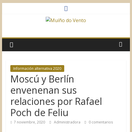
Saltar
al
contenido
Muíño
do
Vento
Información alternativa 2020
Moscú y Berlín
Asociación
Sociocultural
envenenan sus
relaciones por Rafael
Poch de Feliu
7 noviembre, 2020
Administradora
0 comentarios