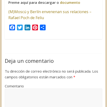
Preme aquí para descargar o
documento
(M)Moscú y Berlín envenenan sus relaciones –
Rafael Poch de Feliu
F
T
L
P
C
a
w
i
i
o
c
i
n
n
m
e
t
k
t
p
b
t
e
e
a
o
e
d
r
r
Deja un comentario
o
r
I
e
t
k
n
s
i
Tu dirección de correo electrónico no será publicada.
Los
t
r
campos obligatorios están marcados con
*
Comentario