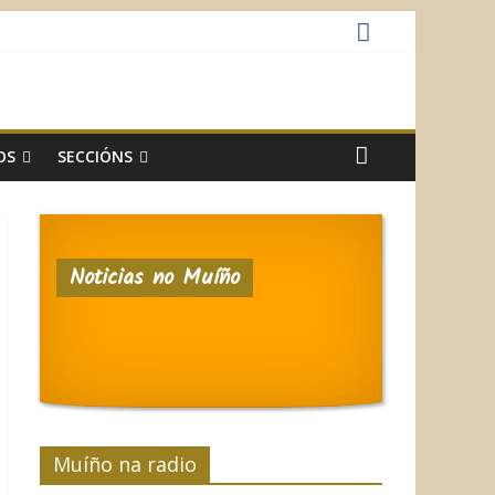
OS
SECCIÓNS
Noticias no Muíño
Muíño na radio