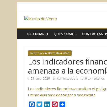
Saltar
al
contenido
Muíño
do
CALENDARIO
QUEN SOMOS
CONTÁCTANO
Vento
Información alternativa 2026
Asociación
Los indicadores financ
Sociocultural
amenaza a la economía
23 junio, 2026
Administradora
0 comentarios
Los indicadores financieros ocultan el pelig
Preme aquí para descargar o documento
F
T
L
P
C