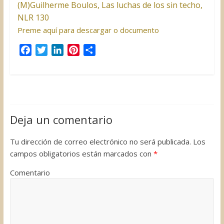
(M)Guilherme Boulos, Las luchas de los sin techo,
NLR 130
Preme aquí para descargar o documento
F
T
L
P
C
a
w
i
i
o
c
i
n
n
m
e
t
k
t
p
b
t
e
e
a
o
e
d
r
r
Deja un comentario
o
r
I
e
t
k
n
s
i
Tu dirección de correo electrónico no será publicada.
Los
t
r
campos obligatorios están marcados con
*
Comentario