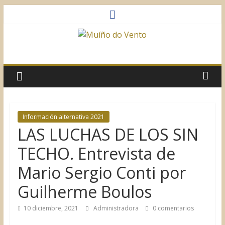
Saltar
al
contenido
Muíño
do
Vento
Información alternativa 2021
LAS LUCHAS DE LOS SIN
Asociación
Sociocultural
TECHO. Entrevista de
Mario Sergio Conti por
Guilherme Boulos
10 diciembre, 2021
Administradora
0 comentarios