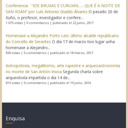
Conferencia “IDE BRUXAS E CURUXAS….. QUE É A NOITE DE
SAN XOÁN” por Luís Antonio Giadás Álvarez
O pasado 20 de
Xuño, o profesor, investigador e confere...
1.075 vistas
|
0 comentarios
|
publicado el 22 junio, 2017
Homenaxe a Alejandro Porto Leis: último alcalde republicano
do Concello de Serantes
O día 17 de marzo tivo lugar unha
homenaxe a Alejandro...
830 vistas
|
0 comentarios
|
publicado el 18 marzo, 2017
Antropoloxía, megalitismo, arte rupestre e arqueoastronomía
no monte de San Antón-Irixoa
Segunda charla sobre
arqueoloxía impartida o día 14 de...
815 vistas
|
0 comentarios
|
publicado el 19 junio, 2016
Enquisa