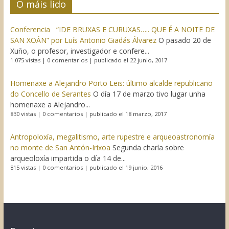
O máis lido
Conferencia “IDE BRUXAS E CURUXAS….. QUE É A NOITE DE
SAN XOÁN” por Luís Antonio Giadás Álvarez
O pasado 20 de
Xuño, o profesor, investigador e confere...
1.075 vistas
|
0 comentarios
|
publicado el 22 junio, 2017
Homenaxe a Alejandro Porto Leis: último alcalde republicano
do Concello de Serantes
O día 17 de marzo tivo lugar unha
homenaxe a Alejandro...
830 vistas
|
0 comentarios
|
publicado el 18 marzo, 2017
Antropoloxía, megalitismo, arte rupestre e arqueoastronomía
no monte de San Antón-Irixoa
Segunda charla sobre
arqueoloxía impartida o día 14 de...
815 vistas
|
0 comentarios
|
publicado el 19 junio, 2016