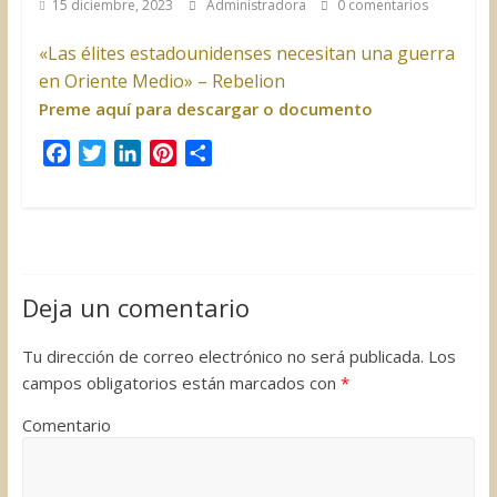
15 diciembre, 2023
Administradora
0 comentarios
«Las élites estadounidenses necesitan una guerra
en Oriente Medio» – Rebelion
Preme aquí para descargar o documento
F
T
L
P
C
a
w
i
i
o
c
i
n
n
m
e
t
k
t
p
b
t
e
e
a
o
e
d
r
r
Deja un comentario
o
r
I
e
t
k
n
s
i
Tu dirección de correo electrónico no será publicada.
Los
t
r
campos obligatorios están marcados con
*
Comentario