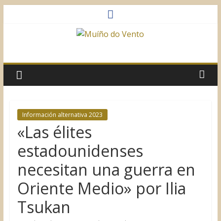
Saltar
al
contenido
Muíño
do
Vento
Información alternativa 2023
«Las élites
Asociación
Sociocultural
estadounidenses
necesitan una guerra en
Oriente Medio» por Ilia
Tsukan