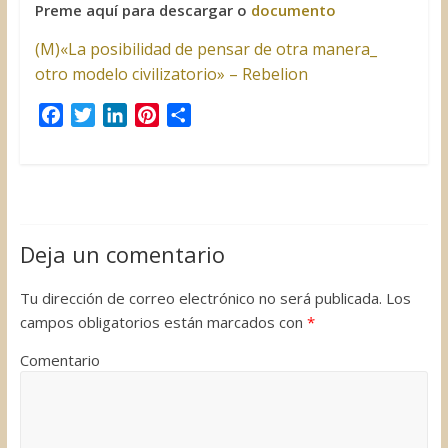
Preme aquí para descargar o
documento
(M)«La posibilidad de pensar de otra manera_
otro modelo civilizatorio» – Rebelion
F
T
L
P
C
a
w
i
i
o
c
i
n
n
m
e
t
k
t
p
b
t
e
e
a
o
e
d
r
r
Deja un comentario
o
r
I
e
t
k
n
s
i
Tu dirección de correo electrónico no será publicada.
Los
t
r
campos obligatorios están marcados con
*
Comentario