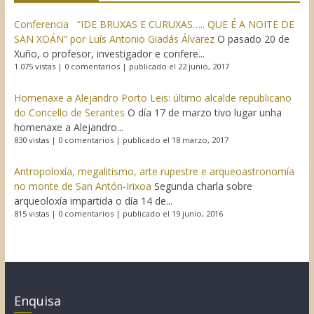
Conferencia “IDE BRUXAS E CURUXAS….. QUE É A NOITE DE
SAN XOÁN” por Luís Antonio Giadás Álvarez
O pasado 20 de
Xuño, o profesor, investigador e confere...
1.075 vistas
|
0 comentarios
|
publicado el 22 junio, 2017
Homenaxe a Alejandro Porto Leis: último alcalde republicano
do Concello de Serantes
O día 17 de marzo tivo lugar unha
homenaxe a Alejandro...
830 vistas
|
0 comentarios
|
publicado el 18 marzo, 2017
Antropoloxía, megalitismo, arte rupestre e arqueoastronomía
no monte de San Antón-Irixoa
Segunda charla sobre
arqueoloxía impartida o día 14 de...
815 vistas
|
0 comentarios
|
publicado el 19 junio, 2016
Enquisa