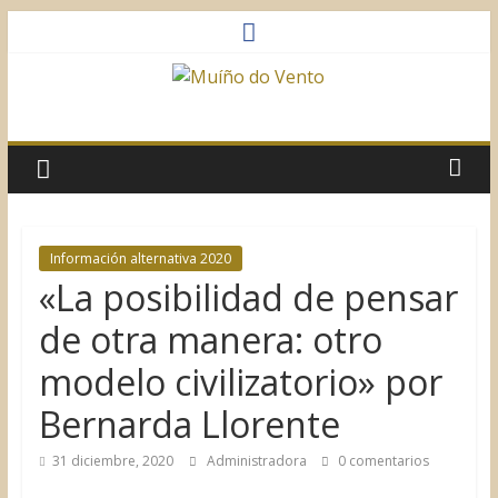
Saltar
al
contenido
Muíño
do
Vento
Información alternativa 2020
«La posibilidad de pensar
Asociación
Sociocultural
de otra manera: otro
modelo civilizatorio» por
Bernarda Llorente
31 diciembre, 2020
Administradora
0 comentarios