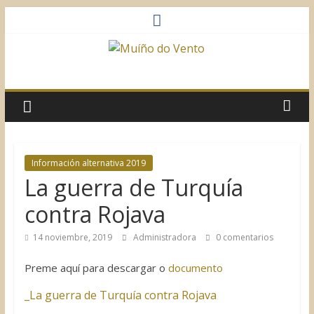
Saltar
al
contenido
Muíño
do
Vento
Información alternativa 2019
La guerra de Turquía
Asociación
Sociocultural
contra Rojava
14 noviembre, 2019
Administradora
0 comentarios
Preme aquí para descargar o
documento
_La guerra de Turquía contra Rojava