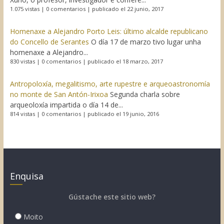
1.075 vistas
|
0 comentarios
|
publicado el 22 junio, 2017
Homenaxe a Alejandro Porto Leis: último alcalde republicano
do Concello de Serantes
O día 17 de marzo tivo lugar unha
homenaxe a Alejandro...
830 vistas
|
0 comentarios
|
publicado el 18 marzo, 2017
Antropoloxía, megalitismo, arte rupestre e arqueoastronomía
no monte de San Antón-Irixoa
Segunda charla sobre
arqueoloxía impartida o día 14 de...
814 vistas
|
0 comentarios
|
publicado el 19 junio, 2016
Enquisa
Gústache este sitio web?
Moito