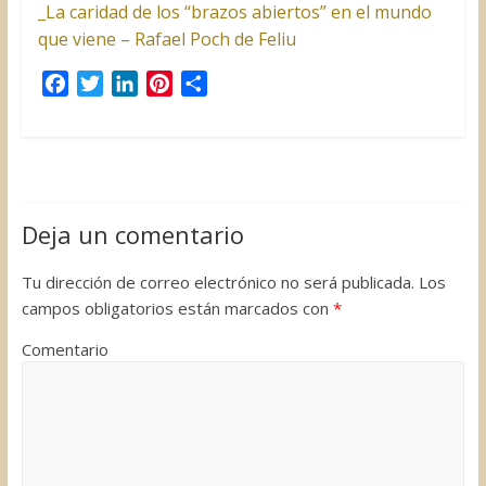
_La caridad de los “brazos abiertos” en el mundo
que viene – Rafael Poch de Feliu
F
T
L
P
C
a
w
i
i
o
c
i
n
n
m
e
t
k
t
p
b
t
e
e
a
o
e
d
r
r
Deja un comentario
o
r
I
e
t
k
n
s
i
Tu dirección de correo electrónico no será publicada.
Los
t
r
campos obligatorios están marcados con
*
Comentario