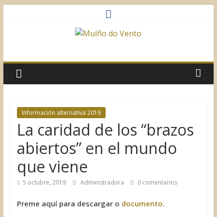
Saltar
al
contenido
Muíño
do
Vento
Información alternativa 2019
La caridad de los “brazos
Asociación
Sociocultural
abiertos” en el mundo
que viene
5 octubre, 2019
Administradora
0 comentarios
Preme aquí para descargar o
documento.