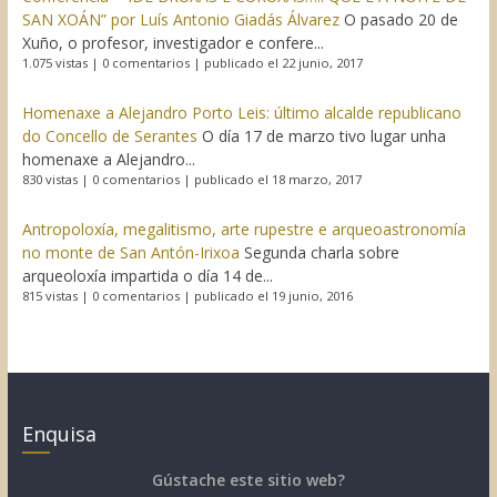
SAN XOÁN” por Luís Antonio Giadás Álvarez
O pasado 20 de
Xuño, o profesor, investigador e confere...
1.075 vistas
|
0 comentarios
|
publicado el 22 junio, 2017
Homenaxe a Alejandro Porto Leis: último alcalde republicano
do Concello de Serantes
O día 17 de marzo tivo lugar unha
homenaxe a Alejandro...
830 vistas
|
0 comentarios
|
publicado el 18 marzo, 2017
Antropoloxía, megalitismo, arte rupestre e arqueoastronomía
no monte de San Antón-Irixoa
Segunda charla sobre
arqueoloxía impartida o día 14 de...
815 vistas
|
0 comentarios
|
publicado el 19 junio, 2016
Enquisa
Gústache este sitio web?