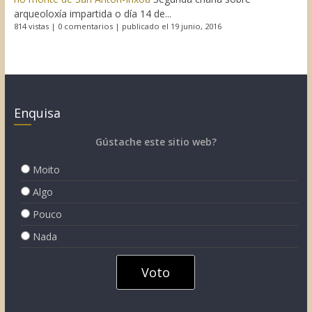
arqueoloxía impartida o día 14 de...
814 vistas
|
0 comentarios
|
publicado el 19 junio, 2016
Enquisa
Gústache este sitio web?
Moito
Algo
Pouco
Nada