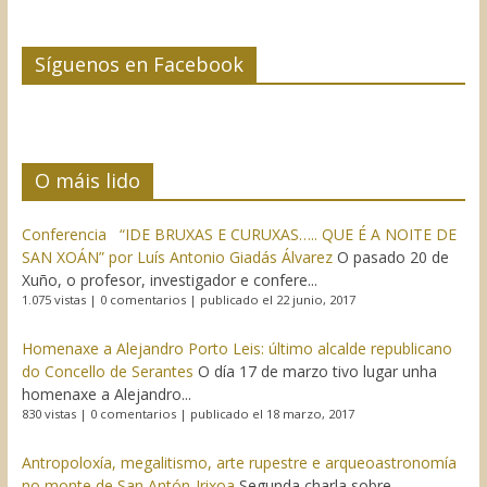
Síguenos en Facebook
O máis lido
Conferencia “IDE BRUXAS E CURUXAS….. QUE É A NOITE DE
SAN XOÁN” por Luís Antonio Giadás Álvarez
O pasado 20 de
Xuño, o profesor, investigador e confere...
1.075 vistas
|
0 comentarios
|
publicado el 22 junio, 2017
Homenaxe a Alejandro Porto Leis: último alcalde republicano
do Concello de Serantes
O día 17 de marzo tivo lugar unha
homenaxe a Alejandro...
830 vistas
|
0 comentarios
|
publicado el 18 marzo, 2017
Antropoloxía, megalitismo, arte rupestre e arqueoastronomía
no monte de San Antón-Irixoa
Segunda charla sobre