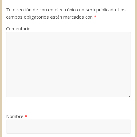
k
n
s
i
Tu dirección de correo electrónico no será publicada.
Los
t
r
campos obligatorios están marcados con
*
Comentario
Nombre
*